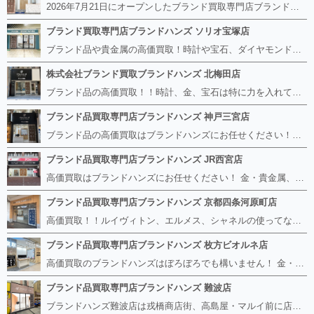
2026年7月21日にオープンしたブランド買取専門店ブランドハンズ エトレ豊中店です。 阪急豊中駅直結のショッピングモール エトレとよなかの１階に店舗がございます。 金・貴金属、ブランド品、時計、宝石などその他ブランド食器や美容機器、ブランド香水や化粧品などの取り扱いもございます。 熟練の鑑定士が親切・丁寧に接客、査定をさせていただきます。 査定だけでもOK。お気軽にご来店下さいませ！
ブランド買取専門店ブランドハンズ ソリオ宝塚店
ブランド品や貴金属の高価買取！時計や宝石、ダイヤモンドなど家に眠っているものがあったら捨てる前にブランドハンズへお越しください。 査定料は無料、お値段が付くものかお調べいたします！ 宅配買取もありますので使っていない古いルイヴィトンのバッグや財布、壊れているオメガの時計、千切れている金のネックレスや指輪、小型家電も取り扱っておりますのでお気軽にご利用下さい☆ その他ブランド食器、銀シルバー製品、美容機器、脱毛器、スマホなど幅広く取り扱っております！
株式会社ブランド買取ブランドハンズ 北梅田店
ブランド品の高価買取！！時計、金、宝石は特に力を入れています！ ルイヴィトン、シャネル、ロレックス、エルメスはもちろん、グッチ、プラダ、セリーヌ、フェンディなどなど、 その他ブランド食器、銀シルバー製品、美容機器、脱毛器、スマホなど幅広く取り扱っているので まずは無料査定にお越しください！ 手数料は全て無料！全国対応の宅配買取も行っておりますのでお気軽にご連絡下さい！
ブランド品買取専門店ブランドハンズ 神戸三宮店
ブランド品の高価買取はブランドハンズにお任せください！！ 高騰し続けている金・貴金属はもちろん、ルイヴィトン、エルメス、シャネル、ロレックスは特に力を入れております。 その他ブランド食器、銀シルバー製品、美容機器、脱毛器、スマホなど幅広く取り扱っております！ 鑑定士は経験豊富で親切丁寧な対応を心がけております。 鑑定書がないものでもしっかり見させて頂きます。
ブランド品買取専門店ブランドハンズ JR西宮店
高価買取はブランドハンズにお任せください！ 金・貴金属、ルイヴィトン、エルメス、シャネル、ロレックスは特に力を入れておりますが、 他店で断られたボロボロになったバッグや財布、壊れたブランド品、時計、千切れた貴金属もお買取り可能です。 経験豊富な鑑定士が宝石やダイヤモンドの鑑定書がないものでもしっかり見させて頂きます。 その他ブランド食器、銀シルバー製品、美容機器、脱毛器、スマホなど幅広く取り扱っております！ 是非お気軽にお越しください。
ブランド品買取専門店ブランドハンズ 京都四条河原町店
高価買取！！ルイヴィトン、エルメス、シャネルの使ってないものなど ブランドハンズならボロボロでも構いません。 他店に断られたものも当店ならお買取り可能です！ ロレックスやフェンディ、グッチも大歓迎です！ ブランド品や貴金属、時計、宝石、ダイヤモンドは特に高価買取ですのでお査定だけでもお待ちしております。
ブランド品買取専門店ブランドハンズ 枚方ビオルネ店
高価買取のブランドハンズはぼろぼろでも構いません！ 金・貴金属、ルイヴィトンやエルメス、シャネルの使ってないものはございませんか？ 他店に断られたものも当店ならお買取り可能です！ ロレックスやフェンディ、グッチも大歓迎！ ブランド品や貴金属、時計、宝石、ダイヤモンドは特に高価買取ですがブランド食器、スマホ、美容機器、銀製品など幅広く取り扱っております。
ブランド品買取専門店ブランドハンズ 難波店
ブランドハンズ難波店は戎橋商店街、高島屋・マルイ前に店舗があります！ ボロボロのルイヴィトン、エルメス、シャネルも高価買取！！ ぼろぼろのものでもブランドハンズなら高くお買取り致します！ ブランド香水や化粧品、動かない時計、ロレックスは特に高価買取です。 貴金属や宝石、ダイヤモンドの鑑定書がないものでもしっかり見させて頂きます。 是非お気軽にお越しください。