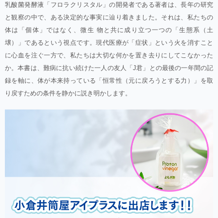
乳酸菌発酵液「フロラクリスタル」の開発者である著者は、長年の研究
と観察の中で、ある決定的な事実に辿り着きました。それは、私たちの
体は「個体」ではなく、微生 物と共に成り立つ一つの「生態系（土
壌）」であるという視点です。現代医療が「症状」という火を消すこと
に心血を注ぐ一方で、私たちは大切な何かを置き去りにしてこなかった
か。本書は、難病に抗い続けた一人の友人「J君」との最後の一年間の記
録を軸に、体が本来持っている「恒常性（元に戻ろうとする力）」を取
り戻すための条件を静かに説き明かします。