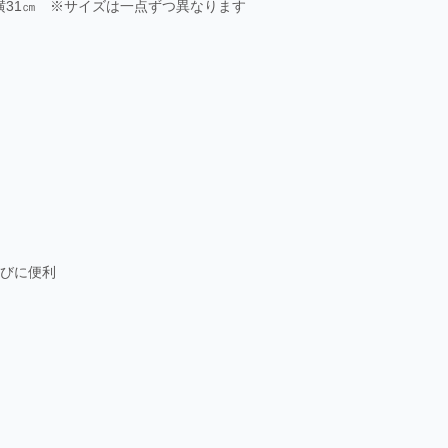
約横31㎝ ※サイズは一点ずつ異なります
びに便利