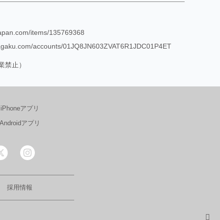
sjapan.com/items/135769368
/nagaku.com/accounts/01JQ8JN603ZVAT6R1JDC01P4ET
業禁止）
iPhoneアプリ
Androidアプリ
採用情報