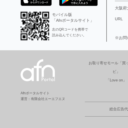
大阪府
モバイル版
URL
「Afnポータルサイト」
左のQRコードを携帯で
読み込んでください。
※お問
お取り寄せモール「買
ビ」
「Love on」
Afnポータルサイト
運営：有限会社エーエフエヌ
総合広告代