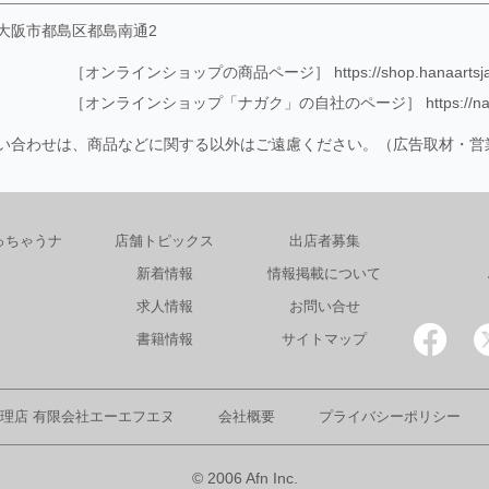
大阪市都島区都島南通2
［オンラインショップの商品ページ］
https://shop.hanaart
［オンラインショップ「ナガク」の自社のページ］
https:/
い合わせは、商品などに関する以外はご遠慮ください。（広告取材・営
っちゃうナ
店舗トピックス
出店者募集
新着情報
情報掲載について
求人情報
お問い合せ
書籍情報
サイトマップ
理店 有限会社エーエフエヌ
会社概要
プライバシーポリシー
© 2006 Afn Inc.