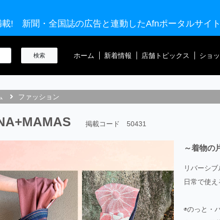
載! 新聞・全国誌の広告と連動したAfnポータルサイ
ホーム
新着情報
店舗トピックス
ショッ
ム
ファッション
NA+MAMAS
掲載コード 50431
～着物の
リバーシブ
日常で使え
◉のっと・バ