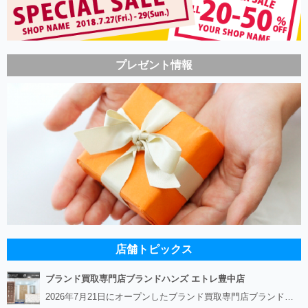
プレゼント情報
店舗トピックス
ブランド買取専門店ブランドハンズ エトレ豊中店
2026年7月21日にオープンしたブランド買取専門店ブランドハンズ エトレ豊中店です。 阪急豊中駅直結のショッピングモール エトレとよなかの１階に店舗がございます。 金・貴金属、ブランド品、時計、宝石などその他ブランド食器や美容機器、ブランド香水や化粧品などの取り扱いもございます。 熟練の鑑定士が親切・丁寧に接客、査定をさせていただきます。 査定だけでもOK。お気軽にご来店下さいませ！