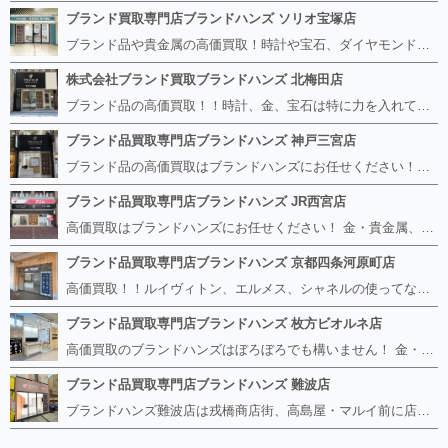
ブランド買取専門店ブランドハンズ ソリオ宝塚店
ブランド品や貴金属の高価買取！時計や宝石、ダイヤモンドなど家に眠っているものがあったら捨てる前にブランドハンズへお越しください。 査定料は無料、お値段が付くものかお調べいたします！ 宅配買取もありますので使っていない古いルイヴィトンのバッグや財布、壊れているオメガの時計、千切れている金のネックレスや指輪、小型家電も取り扱っておりますのでお気軽にご利用下さい☆ その他ブランド食器、銀シルバー製品、美容機器、脱毛器、スマホなど幅広く取り扱っております！
株式会社ブランド買取ブランドハンズ 北梅田店
ブランド品の高価買取！！時計、金、宝石は特に力を入れています！ ルイヴィトン、シャネル、ロレックス、エルメスはもちろん、グッチ、プラダ、セリーヌ、フェンディなどなど、 その他ブランド食器、銀シルバー製品、美容機器、脱毛器、スマホなど幅広く取り扱っているので まずは無料査定にお越しください！ 手数料は全て無料！全国対応の宅配買取も行っておりますのでお気軽にご連絡下さい！
ブランド品買取専門店ブランドハンズ 神戸三宮店
ブランド品の高価買取はブランドハンズにお任せください！！ 高騰し続けている金・貴金属はもちろん、ルイヴィトン、エルメス、シャネル、ロレックスは特に力を入れております。 その他ブランド食器、銀シルバー製品、美容機器、脱毛器、スマホなど幅広く取り扱っております！ 鑑定士は経験豊富で親切丁寧な対応を心がけております。 鑑定書がないものでもしっかり見させて頂きます。
ブランド品買取専門店ブランドハンズ JR西宮店
高価買取はブランドハンズにお任せください！ 金・貴金属、ルイヴィトン、エルメス、シャネル、ロレックスは特に力を入れておりますが、 他店で断られたボロボロになったバッグや財布、壊れたブランド品、時計、千切れた貴金属もお買取り可能です。 経験豊富な鑑定士が宝石やダイヤモンドの鑑定書がないものでもしっかり見させて頂きます。 その他ブランド食器、銀シルバー製品、美容機器、脱毛器、スマホなど幅広く取り扱っております！ 是非お気軽にお越しください。
ブランド品買取専門店ブランドハンズ 京都四条河原町店
高価買取！！ルイヴィトン、エルメス、シャネルの使ってないものなど ブランドハンズならボロボロでも構いません。 他店に断られたものも当店ならお買取り可能です！ ロレックスやフェンディ、グッチも大歓迎です！ ブランド品や貴金属、時計、宝石、ダイヤモンドは特に高価買取ですのでお査定だけでもお待ちしております。
ブランド品買取専門店ブランドハンズ 枚方ビオルネ店
高価買取のブランドハンズはぼろぼろでも構いません！ 金・貴金属、ルイヴィトンやエルメス、シャネルの使ってないものはございませんか？ 他店に断られたものも当店ならお買取り可能です！ ロレックスやフェンディ、グッチも大歓迎！ ブランド品や貴金属、時計、宝石、ダイヤモンドは特に高価買取ですがブランド食器、スマホ、美容機器、銀製品など幅広く取り扱っております。
ブランド品買取専門店ブランドハンズ 難波店
ブランドハンズ難波店は戎橋商店街、高島屋・マルイ前に店舗があります！ ボロボロのルイヴィトン、エルメス、シャネルも高価買取！！ ぼろぼろのものでもブランドハンズなら高くお買取り致します！ ブランド香水や化粧品、動かない時計、ロレックスは特に高価買取です。 貴金属や宝石、ダイヤモンドの鑑定書がないものでもしっかり見させて頂きます。 是非お気軽にお越しください。