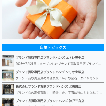
店舗トピックス
ブランド買取専門店ブランドハンズ エトレ豊中店
2026年7月21日にオープンしたブランド買取専門店ブランドハンズ エトレ豊中店です。 阪急豊中駅直結のショッピングモール エトレとよなかの１階に店舗がございます。 金・貴金属、ブランド品、時計、宝石などその他ブランド食器や美容機器、ブランド香水や化粧品などの取り扱いもございます。 熟練の鑑定士が親切・丁寧に接客、査定をさせていただきます。 査定だけでもOK。お気軽にご来店下さいませ！
ブランド買取専門店ブランドハンズ ソリオ宝塚店
ブランド品や貴金属の高価買取！時計や宝石、ダイヤモンドなど家に眠っているものがあったら捨てる前にブランドハンズへお越しください。 査定料は無料、お値段が付くものかお調べいたします！ 宅配買取もありますので使っていない古いルイヴィトンのバッグや財布、壊れているオメガの時計、千切れている金のネックレスや指輪、小型家電も取り扱っておりますのでお気軽にご利用下さい☆ その他ブランド食器、銀シルバー製品、美容機器、脱毛器、スマホなど幅広く取り扱っております！
株式会社ブランド買取ブランドハンズ 北梅田店
ブランド品の高価買取！！時計、金、宝石は特に力を入れています！ ルイヴィトン、シャネル、ロレックス、エルメスはもちろん、グッチ、プラダ、セリーヌ、フェンディなどなど、 その他ブランド食器、銀シルバー製品、美容機器、脱毛器、スマホなど幅広く取り扱っているので まずは無料査定にお越しください！ 手数料は全て無料！全国対応の宅配買取も行っておりますのでお気軽にご連絡下さい！
ブランド品買取専門店ブランドハンズ 神戸三宮店