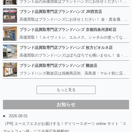
ブランド品の高価買取はブランドハンズにお任せください！！ 高騰し続けている金・貴金属はもちろん、ルイヴィトン、エルメス、シャネル、ロレックスは特に力を入れております。 その他ブランド食器、銀シルバー製品、美容機器、脱毛器、スマホなど幅広く取り扱っております！ 鑑定士は経験豊富で親切丁寧な対応を心がけております。 鑑定書がないものでもしっかり見させて頂きます。
ブランド品買取専門店ブランドハンズ JR西宮店
高価買取はブランドハンズにお任せください！ 金・貴金属、ルイヴィトン、エルメス、シャネル、ロレックスは特に力を入れておりますが、 他店で断られたボロボロになったバッグや財布、壊れたブランド品、時計、千切れた貴金属もお買取り可能です。 経験豊富な鑑定士が宝石やダイヤモンドの鑑定書がないものでもしっかり見させて頂きます。 その他ブランド食器、銀シルバー製品、美容機器、脱毛器、スマホなど幅広く取り扱っております！ 是非お気軽にお越しください。
ブランド品買取専門店ブランドハンズ 京都四条河原町店
高価買取！！ルイヴィトン、エルメス、シャネルの使ってないものなど ブランドハンズならボロボロでも構いません。 他店に断られたものも当店ならお買取り可能です！ ロレックスやフェンディ、グッチも大歓迎です！ ブランド品や貴金属、時計、宝石、ダイヤモンドは特に高価買取ですのでお査定だけでもお待ちしております。
ブランド品買取専門店ブランドハンズ 枚方ビオルネ店
高価買取のブランドハンズはぼろぼろでも構いません！ 金・貴金属、ルイヴィトンやエルメス、シャネルの使ってないものはございませんか？ 他店に断られたものも当店ならお買取り可能です！ ロレックスやフェンディ、グッチも大歓迎！ ブランド品や貴金属、時計、宝石、ダイヤモンドは特に高価買取ですがブランド食器、スマホ、美容機器、銀製品など幅広く取り扱っております。
ブランド品買取専門店ブランドハンズ 難波店
ブランドハンズ難波店は戎橋商店街、高島屋・マルイ前に店舗があります！ ボロボロのルイヴィトン、エルメス、シャネルも高価買取！！ ぼろぼろのものでもブランドハンズなら高くお買取り致します！ ブランド香水や化粧品、動かない時計、ロレックスは特に高価買取です。 貴金属や宝石、ダイヤモンドの鑑定書がないものでもしっかり見させて頂きます。 是非お気軽にお越しください。
もっと見る
お知らせ
2026.08.01
［PR] エーエフエヌがお届けする！デイリースポーツ online サイト「ス
マートフォン版」にて企画広告掲載中!