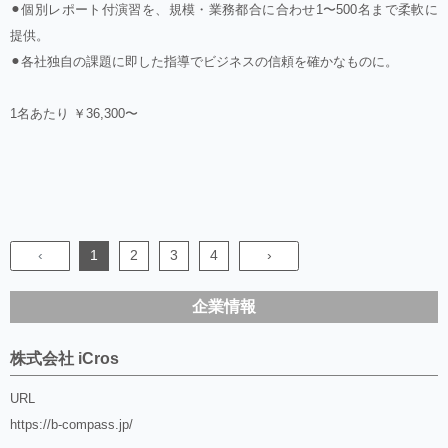
⚫︎個別レポート付演習を、規模・業務都合に合わせ1〜500名まで柔軟に
提供。
⚫︎各社独自の課題に即した指導でビジネスの信頼を確かなものに。
1名あたり ￥36,300〜
‹
1
2
3
4
›
企業情報
株式会社 iCros
URL
https://b-compass.jp/