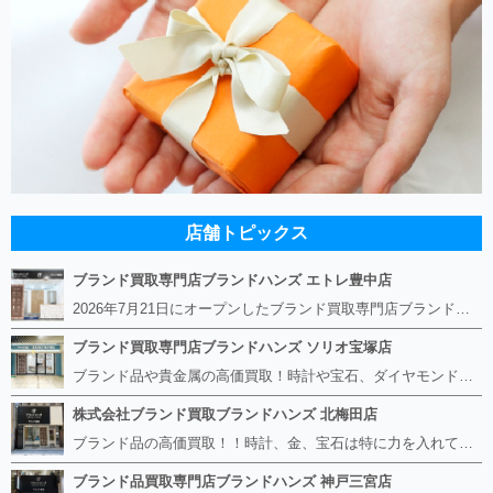
店舗トピックス
ブランド買取専門店ブランドハンズ エトレ豊中店
2026年7月21日にオープンしたブランド買取専門店ブランドハンズ エトレ豊中店です。 阪急豊中駅直結のショッピングモール エトレとよなかの１階に店舗がございます。 金・貴金属、ブランド品、時計、宝石などその他ブランド食器や美容機器、ブランド香水や化粧品などの取り扱いもございます。 熟練の鑑定士が親切・丁寧に接客、査定をさせていただきます。 査定だけでもOK。お気軽にご来店下さいませ！
ブランド買取専門店ブランドハンズ ソリオ宝塚店
ブランド品や貴金属の高価買取！時計や宝石、ダイヤモンドなど家に眠っているものがあったら捨てる前にブランドハンズへお越しください。 査定料は無料、お値段が付くものかお調べいたします！ 宅配買取もありますので使っていない古いルイヴィトンのバッグや財布、壊れているオメガの時計、千切れている金のネックレスや指輪、小型家電も取り扱っておりますのでお気軽にご利用下さい☆ その他ブランド食器、銀シルバー製品、美容機器、脱毛器、スマホなど幅広く取り扱っております！
株式会社ブランド買取ブランドハンズ 北梅田店
ブランド品の高価買取！！時計、金、宝石は特に力を入れています！ ルイヴィトン、シャネル、ロレックス、エルメスはもちろん、グッチ、プラダ、セリーヌ、フェンディなどなど、 その他ブランド食器、銀シルバー製品、美容機器、脱毛器、スマホなど幅広く取り扱っているので まずは無料査定にお越しください！ 手数料は全て無料！全国対応の宅配買取も行っておりますのでお気軽にご連絡下さい！
ブランド品買取専門店ブランドハンズ 神戸三宮店