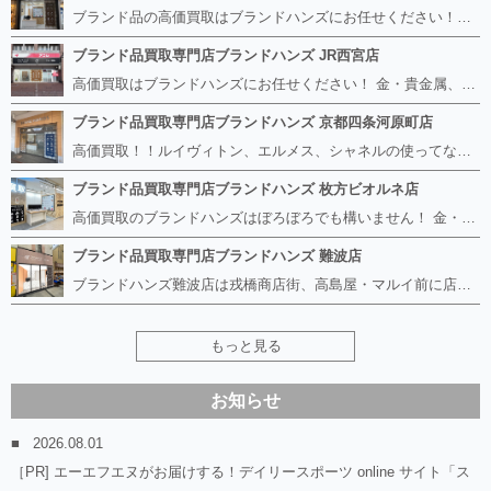
ブランド品の高価買取はブランドハンズにお任せください！！ 高騰し続けている金・貴金属はもちろん、ルイヴィトン、エルメス、シャネル、ロレックスは特に力を入れております。 その他ブランド食器、銀シルバー製品、美容機器、脱毛器、スマホなど幅広く取り扱っております！ 鑑定士は経験豊富で親切丁寧な対応を心がけております。 鑑定書がないものでもしっかり見させて頂きます。
ブランド品買取専門店ブランドハンズ JR西宮店
高価買取はブランドハンズにお任せください！ 金・貴金属、ルイヴィトン、エルメス、シャネル、ロレックスは特に力を入れておりますが、 他店で断られたボロボロになったバッグや財布、壊れたブランド品、時計、千切れた貴金属もお買取り可能です。 経験豊富な鑑定士が宝石やダイヤモンドの鑑定書がないものでもしっかり見させて頂きます。 その他ブランド食器、銀シルバー製品、美容機器、脱毛器、スマホなど幅広く取り扱っております！ 是非お気軽にお越しください。
ブランド品買取専門店ブランドハンズ 京都四条河原町店
高価買取！！ルイヴィトン、エルメス、シャネルの使ってないものなど ブランドハンズならボロボロでも構いません。 他店に断られたものも当店ならお買取り可能です！ ロレックスやフェンディ、グッチも大歓迎です！ ブランド品や貴金属、時計、宝石、ダイヤモンドは特に高価買取ですのでお査定だけでもお待ちしております。
ブランド品買取専門店ブランドハンズ 枚方ビオルネ店
高価買取のブランドハンズはぼろぼろでも構いません！ 金・貴金属、ルイヴィトンやエルメス、シャネルの使ってないものはございませんか？ 他店に断られたものも当店ならお買取り可能です！ ロレックスやフェンディ、グッチも大歓迎！ ブランド品や貴金属、時計、宝石、ダイヤモンドは特に高価買取ですがブランド食器、スマホ、美容機器、銀製品など幅広く取り扱っております。
ブランド品買取専門店ブランドハンズ 難波店
ブランドハンズ難波店は戎橋商店街、高島屋・マルイ前に店舗があります！ ボロボロのルイヴィトン、エルメス、シャネルも高価買取！！ ぼろぼろのものでもブランドハンズなら高くお買取り致します！ ブランド香水や化粧品、動かない時計、ロレックスは特に高価買取です。 貴金属や宝石、ダイヤモンドの鑑定書がないものでもしっかり見させて頂きます。 是非お気軽にお越しください。
もっと見る
お知らせ
2026.08.01
［PR] エーエフエヌがお届けする！デイリースポーツ online サイト「ス