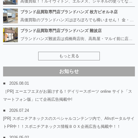
高価買取！！ルイヴィトン、エルメス、シャネルの使ってないものなど ブランドハンズならボロボロでも構いません。 他店に断られたものも当店ならお買取り可能です！ ロレックスやフェンディ、グッチも大歓迎です！ ブランド品や貴金属、時計、宝石、ダイヤモンドは特に高価買取ですのでお査定だけでもお待ちしております。
ブランド品買取専門店ブランドハンズ 枚方ビオルネ店
高価買取のブランドハンズはぼろぼろでも構いません！ 金・貴金属、ルイヴィトンやエルメス、シャネルの使ってないものはございませんか？ 他店に断られたものも当店ならお買取り可能です！ ロレックスやフェンディ、グッチも大歓迎！ ブランド品や貴金属、時計、宝石、ダイヤモンドは特に高価買取ですがブランド食器、スマホ、美容機器、銀製品など幅広く取り扱っております。
ブランド品買取専門店ブランドハンズ 難波店
ブランドハンズ難波店は戎橋商店街、高島屋・マルイ前に店舗があります！ ボロボロのルイヴィトン、エルメス、シャネルも高価買取！！ ぼろぼろのものでもブランドハンズなら高くお買取り致します！ ブランド香水や化粧品、動かない時計、ロレックスは特に高価買取です。 貴金属や宝石、ダイヤモンドの鑑定書がないものでもしっかり見させて頂きます。 是非お気軽にお越しください。
もっと見る
お知らせ
2026.08.01
［PR] エーエフエヌがお届けする！デイリースポーツ online サイト「ス
マートフォン版」にて企画広告掲載中!
2026.07.24
[PR] スポニチアネックスのスペシャルコンテンツ内で、Afnポータルサイ
トPR中！！スポニチアネックス情報ＢＯＸ企画広告も掲載中！！
2026.05.02