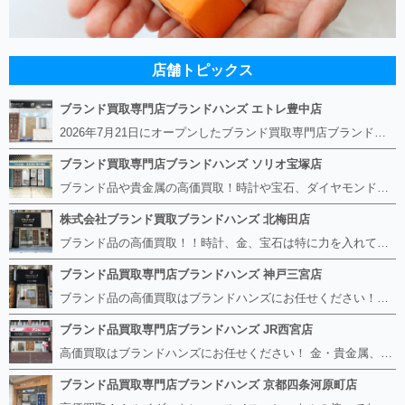
店舗トピックス
ブランド買取専門店ブランドハンズ エトレ豊中店
2026年7月21日にオープンしたブランド買取専門店ブランドハンズ エトレ豊中店です。 阪急豊中駅直結のショッピングモール エトレとよなかの１階に店舗がございます。 金・貴金属、ブランド品、時計、宝石などその他ブランド食器や美容機器、ブランド香水や化粧品などの取り扱いもございます。 熟練の鑑定士が親切・丁寧に接客、査定をさせていただきます。 査定だけでもOK。お気軽にご来店下さいませ！
ブランド買取専門店ブランドハンズ ソリオ宝塚店
ブランド品や貴金属の高価買取！時計や宝石、ダイヤモンドなど家に眠っているものがあったら捨てる前にブランドハンズへお越しください。 査定料は無料、お値段が付くものかお調べいたします！ 宅配買取もありますので使っていない古いルイヴィトンのバッグや財布、壊れているオメガの時計、千切れている金のネックレスや指輪、小型家電も取り扱っておりますのでお気軽にご利用下さい☆ その他ブランド食器、銀シルバー製品、美容機器、脱毛器、スマホなど幅広く取り扱っております！
株式会社ブランド買取ブランドハンズ 北梅田店
ブランド品の高価買取！！時計、金、宝石は特に力を入れています！ ルイヴィトン、シャネル、ロレックス、エルメスはもちろん、グッチ、プラダ、セリーヌ、フェンディなどなど、 その他ブランド食器、銀シルバー製品、美容機器、脱毛器、スマホなど幅広く取り扱っているので まずは無料査定にお越しください！ 手数料は全て無料！全国対応の宅配買取も行っておりますのでお気軽にご連絡下さい！
ブランド品買取専門店ブランドハンズ 神戸三宮店
ブランド品の高価買取はブランドハンズにお任せください！！ 高騰し続けている金・貴金属はもちろん、ルイヴィトン、エルメス、シャネル、ロレックスは特に力を入れております。 その他ブランド食器、銀シルバー製品、美容機器、脱毛器、スマホなど幅広く取り扱っております！ 鑑定士は経験豊富で親切丁寧な対応を心がけております。 鑑定書がないものでもしっかり見させて頂きます。
ブランド品買取専門店ブランドハンズ JR西宮店
高価買取はブランドハンズにお任せください！ 金・貴金属、ルイヴィトン、エルメス、シャネル、ロレックスは特に力を入れておりますが、 他店で断られたボロボロになったバッグや財布、壊れたブランド品、時計、千切れた貴金属もお買取り可能です。 経験豊富な鑑定士が宝石やダイヤモンドの鑑定書がないものでもしっかり見させて頂きます。 その他ブランド食器、銀シルバー製品、美容機器、脱毛器、スマホなど幅広く取り扱っております！ 是非お気軽にお越しください。
ブランド品買取専門店ブランドハンズ 京都四条河原町店