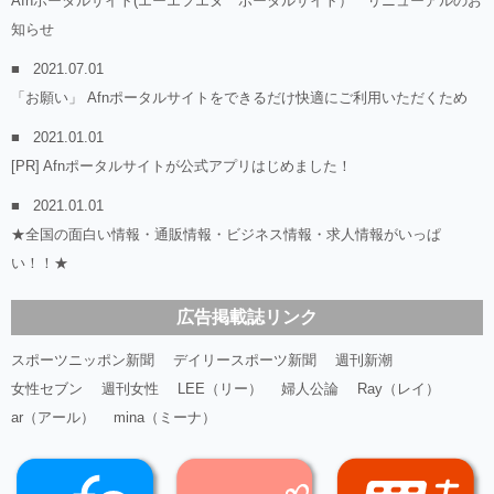
Afnポータルサイト(エーエフエヌ ポータルサイト） リニューアルのお
知らせ
2021.07.01
「お願い」 Afnポータルサイトをできるだけ快適にご利用いただくため
2021.01.01
[PR] Afnポータルサイトが公式アプリはじめました！
2021.01.01
★全国の面白い情報・通販情報・ビジネス情報・求人情報がいっぱ
い！！★
広告掲載誌リンク
スポーツニッポン新聞
デイリースポーツ新聞
週刊新潮
女性セブン
週刊女性
LEE（リー）
婦人公論
Ray（レイ）
ar（アール）
mina（ミーナ）