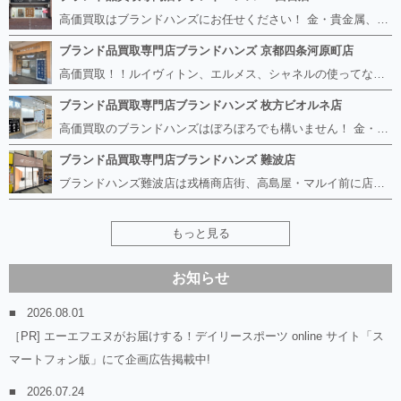
高価買取はブランドハンズにお任せください！ 金・貴金属、ルイヴィトン、エルメス、シャネル、ロレックスは特に力を入れておりますが、 他店で断られたボロボロになったバッグや財布、壊れたブランド品、時計、千切れた貴金属もお買取り可能です。 経験豊富な鑑定士が宝石やダイヤモンドの鑑定書がないものでもしっかり見させて頂きます。 その他ブランド食器、銀シルバー製品、美容機器、脱毛器、スマホなど幅広く取り扱っております！ 是非お気軽にお越しください。
ブランド品買取専門店ブランドハンズ 京都四条河原町店
高価買取！！ルイヴィトン、エルメス、シャネルの使ってないものなど ブランドハンズならボロボロでも構いません。 他店に断られたものも当店ならお買取り可能です！ ロレックスやフェンディ、グッチも大歓迎です！ ブランド品や貴金属、時計、宝石、ダイヤモンドは特に高価買取ですのでお査定だけでもお待ちしております。
ブランド品買取専門店ブランドハンズ 枚方ビオルネ店
高価買取のブランドハンズはぼろぼろでも構いません！ 金・貴金属、ルイヴィトンやエルメス、シャネルの使ってないものはございませんか？ 他店に断られたものも当店ならお買取り可能です！ ロレックスやフェンディ、グッチも大歓迎！ ブランド品や貴金属、時計、宝石、ダイヤモンドは特に高価買取ですがブランド食器、スマホ、美容機器、銀製品など幅広く取り扱っております。
ブランド品買取専門店ブランドハンズ 難波店
ブランドハンズ難波店は戎橋商店街、高島屋・マルイ前に店舗があります！ ボロボロのルイヴィトン、エルメス、シャネルも高価買取！！ ぼろぼろのものでもブランドハンズなら高くお買取り致します！ ブランド香水や化粧品、動かない時計、ロレックスは特に高価買取です。 貴金属や宝石、ダイヤモンドの鑑定書がないものでもしっかり見させて頂きます。 是非お気軽にお越しください。
もっと見る
お知らせ
2026.08.01
［PR] エーエフエヌがお届けする！デイリースポーツ online サイト「ス
マートフォン版」にて企画広告掲載中!
2026.07.24