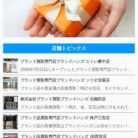
店舗トピックス
ブランド買取専門店ブランドハンズ エトレ豊中店
2026年7月21日にオープンしたブランド買取専門店ブランドハンズ エトレ豊中店です。 阪急豊中駅直結のショッピングモール エトレとよなかの１階に店舗がございます。 金・貴金属、ブランド品、時計、宝石などその他ブランド食器や美容機器、ブランド香水や化粧品などの取り扱いもございます。 熟練の鑑定士が親切・丁寧に接客、査定をさせていただきます。 査定だけでもOK。お気軽にご来店下さいませ！
ブランド買取専門店ブランドハンズ ソリオ宝塚店
ブランド品や貴金属の高価買取！時計や宝石、ダイヤモンドなど家に眠っているものがあったら捨てる前にブランドハンズへお越しください。 査定料は無料、お値段が付くものかお調べいたします！ 宅配買取もありますので使っていない古いルイヴィトンのバッグや財布、壊れているオメガの時計、千切れている金のネックレスや指輪、小型家電も取り扱っておりますのでお気軽にご利用下さい☆ その他ブランド食器、銀シルバー製品、美容機器、脱毛器、スマホなど幅広く取り扱っております！
株式会社ブランド買取ブランドハンズ 北梅田店
ブランド品の高価買取！！時計、金、宝石は特に力を入れています！ ルイヴィトン、シャネル、ロレックス、エルメスはもちろん、グッチ、プラダ、セリーヌ、フェンディなどなど、 その他ブランド食器、銀シルバー製品、美容機器、脱毛器、スマホなど幅広く取り扱っているので まずは無料査定にお越しください！ 手数料は全て無料！全国対応の宅配買取も行っておりますのでお気軽にご連絡下さい！
ブランド品買取専門店ブランドハンズ 神戸三宮店
ブランド品の高価買取はブランドハンズにお任せください！！ 高騰し続けている金・貴金属はもちろん、ルイヴィトン、エルメス、シャネル、ロレックスは特に力を入れております。 その他ブランド食器、銀シルバー製品、美容機器、脱毛器、スマホなど幅広く取り扱っております！ 鑑定士は経験豊富で親切丁寧な対応を心がけております。 鑑定書がないものでもしっかり見させて頂きます。
ブランド品買取専門店ブランドハンズ JR西宮店