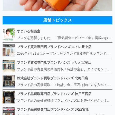
店舗トピックス
すまいる相談室
ブログを更新しました。 『浮気調査エピソード集』掲載のお知らせ https://smile-soudan.net/index.php?QBlog-20260808-1
ブランド買取専門店ブランドハンズ エトレ豊中店
2026年7月21日にオープンしたブランド買取専門店ブランドハンズ エトレ豊中店です。 阪急豊中駅直結のショッピングモール エトレとよなかの１階に店舗がございます。 金・貴金属、ブランド品、時計、宝石などその他ブランド食器や美容機器、ブランド香水や化粧品などの取り扱いもございます。 熟練の鑑定士が親切・丁寧に接客、査定をさせていただきます。 査定だけでもOK。お気軽にご来店下さいませ！
ブランド買取専門店ブランドハンズ ソリオ宝塚店
ブランド品や貴金属の高価買取！時計や宝石、ダイヤモンドなど家に眠っているものがあったら捨てる前にブランドハンズへお越しください。 査定料は無料、お値段が付くものかお調べいたします！ 宅配買取もありますので使っていない古いルイヴィトンのバッグや財布、壊れているオメガの時計、千切れている金のネックレスや指輪、小型家電も取り扱っておりますのでお気軽にご利用下さい☆ その他ブランド食器、銀シルバー製品、美容機器、脱毛器、スマホなど幅広く取り扱っております！
株式会社ブランド買取ブランドハンズ 北梅田店
ブランド品の高価買取！！時計、金、宝石は特に力を入れています！ ルイヴィトン、シャネル、ロレックス、エルメスはもちろん、グッチ、プラダ、セリーヌ、フェンディなどなど、 その他ブランド食器、銀シルバー製品、美容機器、脱毛器、スマホなど幅広く取り扱っているので まずは無料査定にお越しください！ 手数料は全て無料！全国対応の宅配買取も行っておりますのでお気軽にご連絡下さい！
ブランド品買取専門店ブランドハンズ 神戸三宮店
ブランド品の高価買取はブランドハンズにお任せください！！ 高騰し続けている金・貴金属はもちろん、ルイヴィトン、エルメス、シャネル、ロレックスは特に力を入れております。 その他ブランド食器、銀シルバー製品、美容機器、脱毛器、スマホなど幅広く取り扱っております！ 鑑定士は経験豊富で親切丁寧な対応を心がけております。 鑑定書がないものでもしっかり見させて頂きます。
ブランド品買取専門店ブランドハンズ JR西宮店