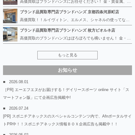
高価買取はブランドハンズにお任せください！ 金・貴金属、ルイヴィトン、エルメス、シャネル、ロレックスは特に力を入れておりますが、 他店で断られたボロボロになったバッグや財布、壊れたブランド品、時計、千切れた貴金属もお買取り可能です。 経験豊富な鑑定士が宝石やダイヤモンドの鑑定書がないものでもしっかり見させて頂きます。 その他ブランド食器、銀シルバー製品、美容機器、脱毛器、スマホなど幅広く取り扱っております！ 是非お気軽にお越しください。
ブランド品買取専門店ブランドハンズ 京都四条河原町店
高価買取！！ルイヴィトン、エルメス、シャネルの使ってないものなど ブランドハンズならボロボロでも構いません。 他店に断られたものも当店ならお買取り可能です！ ロレックスやフェンディ、グッチも大歓迎です！ ブランド品や貴金属、時計、宝石、ダイヤモンドは特に高価買取ですのでお査定だけでもお待ちしております。
ブランド品買取専門店ブランドハンズ 枚方ビオルネ店
高価買取のブランドハンズはぼろぼろでも構いません！ 金・貴金属、ルイヴィトンやエルメス、シャネルの使ってないものはございませんか？ 他店に断られたものも当店ならお買取り可能です！ ロレックスやフェンディ、グッチも大歓迎！ ブランド品や貴金属、時計、宝石、ダイヤモンドは特に高価買取ですがブランド食器、スマホ、美容機器、銀製品など幅広く取り扱っております。
もっと見る
お知らせ
2026.08.01
［PR] エーエフエヌがお届けする！デイリースポーツ online サイト「ス
マートフォン版」にて企画広告掲載中!
2026.07.24
[PR] スポニチアネックスのスペシャルコンテンツ内で、Afnポータルサイ
トPR中！！スポニチアネックス情報ＢＯＸ企画広告も掲載中！！
2026.05.02