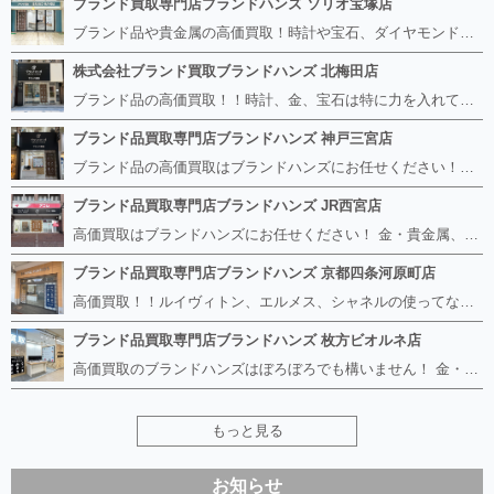
ブランド買取専門店ブランドハンズ ソリオ宝塚店
ブランド品や貴金属の高価買取！時計や宝石、ダイヤモンドなど家に眠っているものがあったら捨てる前にブランドハンズへお越しください。 査定料は無料、お値段が付くものかお調べいたします！ 宅配買取もありますので使っていない古いルイヴィトンのバッグや財布、壊れているオメガの時計、千切れている金のネックレスや指輪、小型家電も取り扱っておりますのでお気軽にご利用下さい☆ その他ブランド食器、銀シルバー製品、美容機器、脱毛器、スマホなど幅広く取り扱っております！
株式会社ブランド買取ブランドハンズ 北梅田店
ブランド品の高価買取！！時計、金、宝石は特に力を入れています！ ルイヴィトン、シャネル、ロレックス、エルメスはもちろん、グッチ、プラダ、セリーヌ、フェンディなどなど、 その他ブランド食器、銀シルバー製品、美容機器、脱毛器、スマホなど幅広く取り扱っているので まずは無料査定にお越しください！ 手数料は全て無料！全国対応の宅配買取も行っておりますのでお気軽にご連絡下さい！
ブランド品買取専門店ブランドハンズ 神戸三宮店
ブランド品の高価買取はブランドハンズにお任せください！！ 高騰し続けている金・貴金属はもちろん、ルイヴィトン、エルメス、シャネル、ロレックスは特に力を入れております。 その他ブランド食器、銀シルバー製品、美容機器、脱毛器、スマホなど幅広く取り扱っております！ 鑑定士は経験豊富で親切丁寧な対応を心がけております。 鑑定書がないものでもしっかり見させて頂きます。
ブランド品買取専門店ブランドハンズ JR西宮店
高価買取はブランドハンズにお任せください！ 金・貴金属、ルイヴィトン、エルメス、シャネル、ロレックスは特に力を入れておりますが、 他店で断られたボロボロになったバッグや財布、壊れたブランド品、時計、千切れた貴金属もお買取り可能です。 経験豊富な鑑定士が宝石やダイヤモンドの鑑定書がないものでもしっかり見させて頂きます。 その他ブランド食器、銀シルバー製品、美容機器、脱毛器、スマホなど幅広く取り扱っております！ 是非お気軽にお越しください。
ブランド品買取専門店ブランドハンズ 京都四条河原町店
高価買取！！ルイヴィトン、エルメス、シャネルの使ってないものなど ブランドハンズならボロボロでも構いません。 他店に断られたものも当店ならお買取り可能です！ ロレックスやフェンディ、グッチも大歓迎です！ ブランド品や貴金属、時計、宝石、ダイヤモンドは特に高価買取ですのでお査定だけでもお待ちしております。
ブランド品買取専門店ブランドハンズ 枚方ビオルネ店
高価買取のブランドハンズはぼろぼろでも構いません！ 金・貴金属、ルイヴィトンやエルメス、シャネルの使ってないものはございませんか？ 他店に断られたものも当店ならお買取り可能です！ ロレックスやフェンディ、グッチも大歓迎！ ブランド品や貴金属、時計、宝石、ダイヤモンドは特に高価買取ですがブランド食器、スマホ、美容機器、銀製品など幅広く取り扱っております。
もっと見る
お知らせ