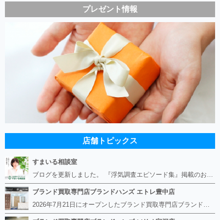
プレゼント情報
店舗トピックス
すまいる相談室
ブログを更新しました。 『浮気調査エピソード集』掲載のお知らせ https://smile-soudan.net/index.php?QBlog-20260808-1
ブランド買取専門店ブランドハンズ エトレ豊中店
2026年7月21日にオープンしたブランド買取専門店ブランドハンズ エトレ豊中店です。 阪急豊中駅直結のショッピングモール エトレとよなかの１階に店舗がございます。 金・貴金属、ブランド品、時計、宝石などその他ブランド食器や美容機器、ブランド香水や化粧品などの取り扱いもございます。 熟練の鑑定士が親切・丁寧に接客、査定をさせていただきます。 査定だけでもOK。お気軽にご来店下さいませ！