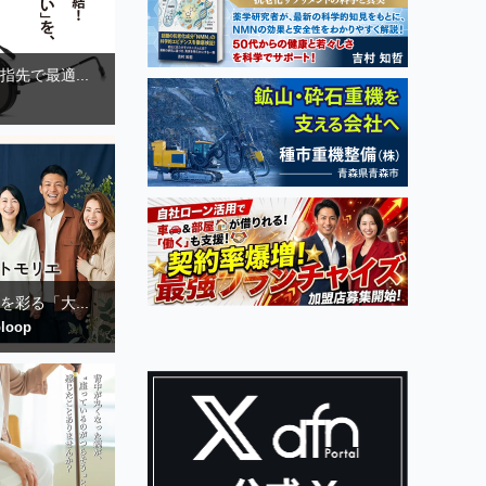
先で最適...
彩る「大...
loop