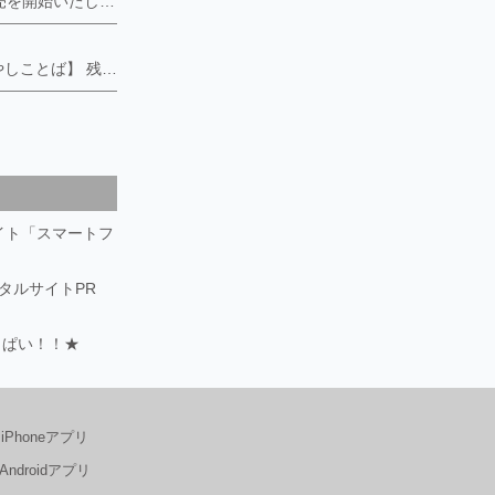
2026年7月新商品の販売を開始いたしました。 ・マキタ互換18v大容量バッテリー ・超排水・排気 SuperLipperサンダル ・ハンディ電動ジャッキ ・超快眠 エアーベッド ・超あかるい 広角・高輝度自転車ライト 各プラットフォームで販売中です。 ■MGCのサウナテントは、「簡易サウナ設備対応」です。 事業に使用される際の消防署の届け出書類が必要な際はお知らせください。
）
【神代杉✖️縁起物✖️癒やしことば】 残すところあと15セット❗️希少な銘木【神代杉】。 地殻変動などで地中に何千年もあった杉の木が、偶然掘り出された生きた化石。この世に長くあるということで、希少な縁起物として喜ばれています。 喜満満猫の創り上げる木のことばは開運、持ち主の既存の能力を高めるように願います。 https://kimamaneko-art.stores.jpにてお求めいただけます。
サイト「スマートフ
ータルサイトPR
っぱい！！★
iPhoneアプリ
Androidアプリ