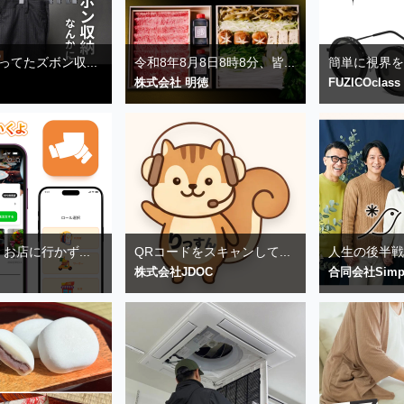
ってたズボン収...
令和8年8月8日8時8分、皆...
簡単に視界を指
株式会社 明徳
FUZICOclass
お店に行かず...
QRコードをスキャンして...
人生の後半戦を
株式会社JDOC
合同会社Simp