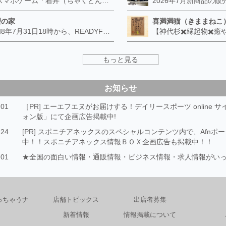
🍜 スマホゲーム「着丼（ちゃくどん）」配信中！（無料・iPhone / Android 対応） 二郎系ラーメンの「完食は戦い」をそのままゲームにした、早食いアクションゲームです。画面を上にスワイプしてラーメンをすすり、約60秒で稼いだカロリー（kcal）を競います。操作は上スワイプだけ。片手で、すきま時間に遊べます。 ■ 満腹度との駆け引き 食べるほど満腹度が増え、100に達したらギブアップ。ところが50を超えた「危険域」では、意地の一気食いでカロリー倍率がアップします。黒ウーロン茶で守るか、唐辛子で攻めるか——その判断がスコアを分けます。 ■ 必殺技「天地返し」 コンボを重ねるとチャンス到来。丼のまわりを指でぐるっとなぞって成功させると、満腹度をリセットしつつスコア2倍のボーナスタイムへ突入します。 ■ 週間ランキング 毎週月曜リセット。全国のプレイヤーと順位を競えます。 ▼ Android（Google Play） https://play.google.com/store/apps/details?id=com.towntech.chakudon&referrer=utm_source%3Dafn%26utm_medium%3Dreferral%26utm_campaign%3Dshop_page ▼ iPhone（App Store） https://apps.apple.com/jp/app/id6793399190 制作：タウンテック
望の家
喜満満猫（きままねこ
令和8年7月31日18時から、READYFORの常設寄付を開始したします。
もっと見る
お知らせ
.01
［PR] エーエフエヌがお届けする！デイリースポーツ online 
ォン版」にて企画広告掲載中!
.24
[PR] スポニチアネックスのスペシャルコンテンツ内で、Afnポ
中！！スポニチアネックス情報ＢＯＸ企画広告も掲載中！！
.01
★全国の面白い情報・通販情報・ビジネス情報・求人情報がい
っちゃうナ
店舗トピックス
出店者募集
新着情報
情報掲載について