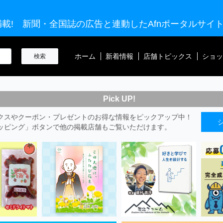
載! 新聞・全国誌の広告と連動したAfnポータルサイ
ホーム
新着情報
店舗トピックス
ショッ
Pick UP!
クスやクーポン・プレゼントのお得な情報をピックアップ中！
ッピング」ボタンで他の掲載店舗もご覧いただけます。