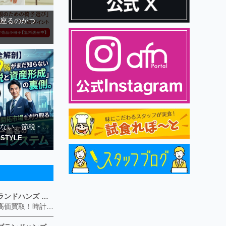
るのがつ...
ない」節税・...
STYLE
ブランド買取専門店ブランドハンズ ソリオ宝塚店
ブランド品や貴金属の高価買取！時計や宝石、ダイヤモンドなど家に眠っているものがあったら捨てる前にブランドハンズへお越しください。 査定料は無料、お値段が付くものかお調べいたします！ 宅配買取もありますので使っていない古いルイヴィトンのバッグや財布、壊れているオメガの時計、千切れている金のネックレスや指輪、小型家電も取り扱っておりますのでお気軽にご利用下さい☆ その他ブランド食器、銀シルバー製品、美容機器、脱毛器、スマホなど幅広く取り扱っております！