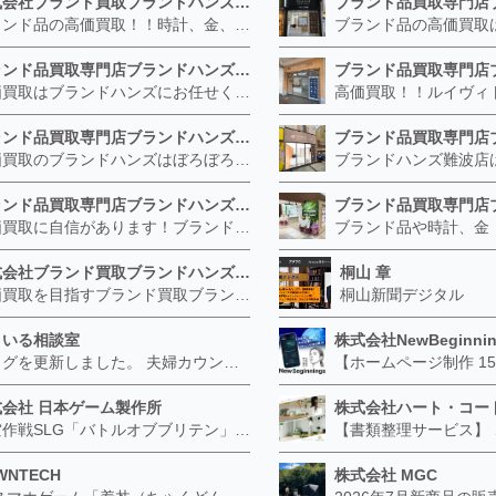
株式会社ブランド買取ブランドハンズ 北梅田店
ブランド品の高価買取！！時計、金、宝石は特に力を入れています！ ルイヴィトン、シャネル、ロレックス、エルメスはもちろん、グッチ、プラダ、セリーヌ、フェンディなどなど、 その他ブランド食器、銀シルバー製品、美容機器、脱毛器、スマホなど幅広く取り扱っているので まずは無料査定にお越しください！ 手数料は全て無料！全国対応の宅配買取も行っておりますのでお気軽にご連絡下さい！
ブランド品買取専門店ブランドハンズ JR西宮店
高価買取はブランドハンズにお任せください！ 金・貴金属、ルイヴィトン、エルメス、シャネル、ロレックスは特に力を入れておりますが、 他店で断られたボロボロになったバッグや財布、壊れたブランド品、時計、千切れた貴金属もお買取り可能です。 経験豊富な鑑定士が宝石やダイヤモンドの鑑定書がないものでもしっかり見させて頂きます。 その他ブランド食器、銀シルバー製品、美容機器、脱毛器、スマホなど幅広く取り扱っております！ 是非お気軽にお越しください。
ブランド品買取専門店ブランドハンズ 枚方ビオルネ店
高価買取のブランドハンズはぼろぼろでも構いません！ 金・貴金属、ルイヴィトンやエルメス、シャネルの使ってないものはございませんか？ 他店に断られたものも当店ならお買取り可能です！ ロレックスやフェンディ、グッチも大歓迎！ ブランド品や貴金属、時計、宝石、ダイヤモンドは特に高価買取ですがブランド食器、スマホ、美容機器、銀製品など幅広く取り扱っております。
ブランド品買取専門店ブランドハンズ 梅田茶屋町店
高価買取に自信があります！ブランド、金・貴金属、時計、宝石、ダイヤモンドはブランドハンズにお任せください！ こんなものも？と驚かれるほど高価買取致します！ ルイヴィトンはエルメスの古いものはございませんか？ シャネルの昔のものはヴィンテージがついて高額になることも！ ロレックスは高騰しておりお持ちの方は是非当店へ！
株式会社ブランド買取ブランドハンズ福島店
桐山 章
高価買取を目指すブランド買取ブランドハンズです。 宅配買取にも力を入れておりブランド品、時計宝石、金プラチナなどぼろぼろでもお買取りいたします！ その他ブランド食器、銀シルバー製品、美容機器、脱毛器、スマホなど幅広く取り扱っております！ どこよりも高く買取ます！
桐山新聞デジタル
まいる相談室
株式会社NewBeginnin
ブログを更新しました。 夫婦カウンセリングがすぐに向かないケースとは？―個別相談から始めたほうがよい場合― https://smile-soudan.net/index.php?QBlog-20260802-1
式会社 日本ゲーム製作所
株式会社ハート・コー
航空作戦SLG「バトルオブブリテン」 オープンβテスト実施中 公式サイトリニューアル 2018年春のアップデート情報、公開中 http://jgm-games.net/
WNTECH
株式会社 MGC