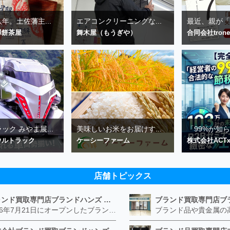
年。土佐藩主...
エアコンクリーニングな...
最近、親が「座
澤餅茶屋
舞木屋（もうぎや）
合同会社trone
ック みやま展...
美味しいお米をお届けす...
「99%が知ら
ウルトラック
ケーシーファーム
株式会社ACTx
店舗トピックス
ブランド買取専門店ブランドハンズ エトレ豊中店
2026年7月21日にオープンしたブランド買取専門店ブランドハンズ エトレ豊中店です。 阪急豊中駅直結のショッピングモール エトレとよなかの１階に店舗がございます。 金・貴金属、ブランド品、時計、宝石などその他ブランド食器や美容機器、ブランド香水や化粧品などの取り扱いもございます。 熟練の鑑定士が親切・丁寧に接客、査定をさせていただきます。 査定だけでもOK。お気軽にご来店下さいませ！