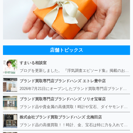
店舗トピックス
すまいる相談室
ブログを更新しました。 『浮気調査エピソード集』掲載のお知らせ https://smile-soudan.net/index.php?QBlog-20260808-1
ブランド買取専門店ブランドハンズ エトレ豊中店
2026年7月21日にオープンしたブランド買取専門店ブランドハンズ エトレ豊中店です。 阪急豊中駅直結のショッピングモール エトレとよなかの１階に店舗がございます。 金・貴金属、ブランド品、時計、宝石などその他ブランド食器や美容機器、ブランド香水や化粧品などの取り扱いもございます。 熟練の鑑定士が親切・丁寧に接客、査定をさせていただきます。 査定だけでもOK。お気軽にご来店下さいませ！
ブランド買取専門店ブランドハンズ ソリオ宝塚店
ブランド品や貴金属の高価買取！時計や宝石、ダイヤモンドなど家に眠っているものがあったら捨てる前にブランドハンズへお越しください。 査定料は無料、お値段が付くものかお調べいたします！ 宅配買取もありますので使っていない古いルイヴィトンのバッグや財布、壊れているオメガの時計、千切れている金のネックレスや指輪、小型家電も取り扱っておりますのでお気軽にご利用下さい☆ その他ブランド食器、銀シルバー製品、美容機器、脱毛器、スマホなど幅広く取り扱っております！
株式会社ブランド買取ブランドハンズ 北梅田店
ブランド品の高価買取！！時計、金、宝石は特に力を入れています！ ルイヴィトン、シャネル、ロレックス、エルメスはもちろん、グッチ、プラダ、セリーヌ、フェンディなどなど、 その他ブランド食器、銀シルバー製品、美容機器、脱毛器、スマホなど幅広く取り扱っているので まずは無料査定にお越しください！ 手数料は全て無料！全国対応の宅配買取も行っておりますのでお気軽にご連絡下さい！