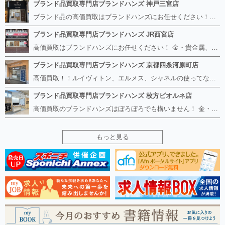
ブランド品買取専門店ブランドハンズ 神戸三宮店
ブランド品の高価買取はブランドハンズにお任せください！！ 高騰し続けている金・貴金属はもちろん、ルイヴィトン、エルメス、シャネル、ロレックスは特に力を入れております。 その他ブランド食器、銀シルバー製品、美容機器、脱毛器、スマホなど幅広く取り扱っております！ 鑑定士は経験豊富で親切丁寧な対応を心がけております。 鑑定書がないものでもしっかり見させて頂きます。
ブランド品買取専門店ブランドハンズ JR西宮店
高価買取はブランドハンズにお任せください！ 金・貴金属、ルイヴィトン、エルメス、シャネル、ロレックスは特に力を入れておりますが、 他店で断られたボロボロになったバッグや財布、壊れたブランド品、時計、千切れた貴金属もお買取り可能です。 経験豊富な鑑定士が宝石やダイヤモンドの鑑定書がないものでもしっかり見させて頂きます。 その他ブランド食器、銀シルバー製品、美容機器、脱毛器、スマホなど幅広く取り扱っております！ 是非お気軽にお越しください。
ブランド品買取専門店ブランドハンズ 京都四条河原町店
高価買取！！ルイヴィトン、エルメス、シャネルの使ってないものなど ブランドハンズならボロボロでも構いません。 他店に断られたものも当店ならお買取り可能です！ ロレックスやフェンディ、グッチも大歓迎です！ ブランド品や貴金属、時計、宝石、ダイヤモンドは特に高価買取ですのでお査定だけでもお待ちしております。
ブランド品買取専門店ブランドハンズ 枚方ビオルネ店
高価買取のブランドハンズはぼろぼろでも構いません！ 金・貴金属、ルイヴィトンやエルメス、シャネルの使ってないものはございませんか？ 他店に断られたものも当店ならお買取り可能です！ ロレックスやフェンディ、グッチも大歓迎！ ブランド品や貴金属、時計、宝石、ダイヤモンドは特に高価買取ですがブランド食器、スマホ、美容機器、銀製品など幅広く取り扱っております。
もっと見る