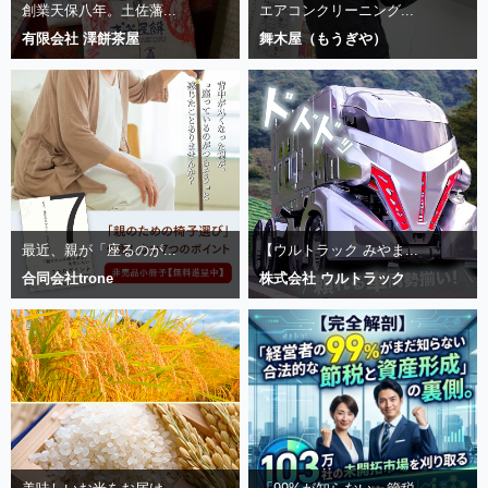
創業天保八年。土佐藩...
エアコンクリーニング...
有限会社 澤餅茶屋
舞木屋（もうぎや）
最近、親が「座るのが...
【ウルトラック みやま...
合同会社trone
株式会社 ウルトラック