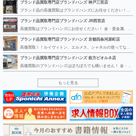
ブランド品買取専門店ブランドハンズ 神戸三宮店
ブランド品の高価買取はブランドハンズにお任せください！！ 高騰し続けている金・貴金属はもちろん、ルイヴィトン、エルメス、シャネル、ロレックスは特に力を入れております。 その他ブランド食器、銀シルバー製品、美容機器、脱毛器、スマホなど幅広く取り扱っております！ 鑑定士は経験豊富で親切丁寧な対応を心がけております。 鑑定書がないものでもしっかり見させて頂きます。
ブランド品買取専門店ブランドハンズ JR西宮店
高価買取はブランドハンズにお任せください！ 金・貴金属、ルイヴィトン、エルメス、シャネル、ロレックスは特に力を入れておりますが、 他店で断られたボロボロになったバッグや財布、壊れたブランド品、時計、千切れた貴金属もお買取り可能です。 経験豊富な鑑定士が宝石やダイヤモンドの鑑定書がないものでもしっかり見させて頂きます。 その他ブランド食器、銀シルバー製品、美容機器、脱毛器、スマホなど幅広く取り扱っております！ 是非お気軽にお越しください。
ブランド品買取専門店ブランドハンズ 京都四条河原町店
高価買取！！ルイヴィトン、エルメス、シャネルの使ってないものなど ブランドハンズならボロボロでも構いません。 他店に断られたものも当店ならお買取り可能です！ ロレックスやフェンディ、グッチも大歓迎です！ ブランド品や貴金属、時計、宝石、ダイヤモンドは特に高価買取ですのでお査定だけでもお待ちしております。
ブランド品買取専門店ブランドハンズ 枚方ビオルネ店
高価買取のブランドハンズはぼろぼろでも構いません！ 金・貴金属、ルイヴィトンやエルメス、シャネルの使ってないものはございませんか？ 他店に断られたものも当店ならお買取り可能です！ ロレックスやフェンディ、グッチも大歓迎！ ブランド品や貴金属、時計、宝石、ダイヤモンドは特に高価買取ですがブランド食器、スマホ、美容機器、銀製品など幅広く取り扱っております。
もっと見る