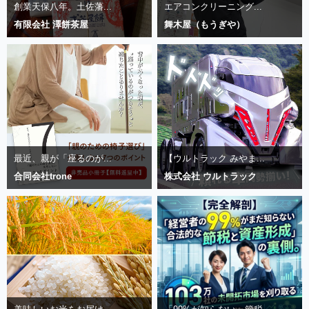
創業天保八年。土佐藩...
エアコンクリーニング...
有限会社 澤餅茶屋
舞木屋（もうぎや）
最近、親が「座るのが...
【ウルトラック みやま...
合同会社trone
株式会社 ウルトラック