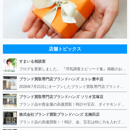
店舗トピックス
すまいる相談室
ブログを更新しました。 『浮気調査エピソード集』掲載のお知らせ https://smile-soudan.net/index.php?QBlog-20260808-1
ブランド買取専門店ブランドハンズ エトレ豊中店
2026年7月21日にオープンしたブランド買取専門店ブランドハンズ エトレ豊中店です。 阪急豊中駅直結のショッピングモール エトレとよなかの１階に店舗がございます。 金・貴金属、ブランド品、時計、宝石などその他ブランド食器や美容機器、ブランド香水や化粧品などの取り扱いもございます。 熟練の鑑定士が親切・丁寧に接客、査定をさせていただきます。 査定だけでもOK。お気軽にご来店下さいませ！
ブランド買取専門店ブランドハンズ ソリオ宝塚店
ブランド品や貴金属の高価買取！時計や宝石、ダイヤモンドなど家に眠っているものがあったら捨てる前にブランドハンズへお越しください。 査定料は無料、お値段が付くものかお調べいたします！ 宅配買取もありますので使っていない古いルイヴィトンのバッグや財布、壊れているオメガの時計、千切れている金のネックレスや指輪、小型家電も取り扱っておりますのでお気軽にご利用下さい☆ その他ブランド食器、銀シルバー製品、美容機器、脱毛器、スマホなど幅広く取り扱っております！
株式会社ブランド買取ブランドハンズ 北梅田店
ブランド品の高価買取！！時計、金、宝石は特に力を入れています！ ルイヴィトン、シャネル、ロレックス、エルメスはもちろん、グッチ、プラダ、セリーヌ、フェンディなどなど、 その他ブランド食器、銀シルバー製品、美容機器、脱毛器、スマホなど幅広く取り扱っているので まずは無料査定にお越しください！ 手数料は全て無料！全国対応の宅配買取も行っておりますのでお気軽にご連絡下さい！