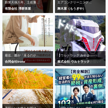
創業天保八年。土佐藩...
エアコンクリーニング...
有限会社 澤餅茶屋
舞木屋（もうぎや）
最近、親が「座るのが...
【ウルトラック みやま...
合同会社trone
株式会社 ウルトラック