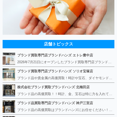
店舗トピックス
ブランド買取専門店ブランドハンズ エトレ豊中店
2026年7月21日にオープンしたブランド買取専門店ブランドハンズ エトレ豊中店です。 阪急豊中駅直結のショッピングモール エトレとよなかの１階に店舗がございます。 金・貴金属、ブランド品、時計、宝石などその他ブランド食器や美容機器、ブランド香水や化粧品などの取り扱いもございます。 熟練の鑑定士が親切・丁寧に接客、査定をさせていただきます。 査定だけでもOK。お気軽にご来店下さいませ！
ブランド買取専門店ブランドハンズ ソリオ宝塚店
ブランド品や貴金属の高価買取！時計や宝石、ダイヤモンドなど家に眠っているものがあったら捨てる前にブランドハンズへお越しください。 査定料は無料、お値段が付くものかお調べいたします！ 宅配買取もありますので使っていない古いルイヴィトンのバッグや財布、壊れているオメガの時計、千切れている金のネックレスや指輪、小型家電も取り扱っておりますのでお気軽にご利用下さい☆ その他ブランド食器、銀シルバー製品、美容機器、脱毛器、スマホなど幅広く取り扱っております！
株式会社ブランド買取ブランドハンズ 北梅田店
ブランド品の高価買取！！時計、金、宝石は特に力を入れています！ ルイヴィトン、シャネル、ロレックス、エルメスはもちろん、グッチ、プラダ、セリーヌ、フェンディなどなど、 その他ブランド食器、銀シルバー製品、美容機器、脱毛器、スマホなど幅広く取り扱っているので まずは無料査定にお越しください！ 手数料は全て無料！全国対応の宅配買取も行っておりますのでお気軽にご連絡下さい！
ブランド品買取専門店ブランドハンズ 神戸三宮店
ブランド品の高価買取はブランドハンズにお任せください！！ 高騰し続けている金・貴金属はもちろん、ルイヴィトン、エルメス、シャネル、ロレックスは特に力を入れております。 その他ブランド食器、銀シルバー製品、美容機器、脱毛器、スマホなど幅広く取り扱っております！ 鑑定士は経験豊富で親切丁寧な対応を心がけております。 鑑定書がないものでもしっかり見させて頂きます。