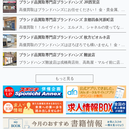
ブランド品買取専門店ブランドハンズ JR西宮店
高価買取はブランドハンズにお任せください！ 金・貴金属、ルイヴィトン、エルメス、シャネル、ロレックスは特に力を入れておりますが、 他店で断られたボロボロになったバッグや財布、壊れたブランド品、時計、千切れた貴金属もお買取り可能です。 経験豊富な鑑定士が宝石やダイヤモンドの鑑定書がないものでもしっかり見させて頂きます。 その他ブランド食器、銀シルバー製品、美容機器、脱毛器、スマホなど幅広く取り扱っております！ 是非お気軽にお越しください。
ブランド品買取専門店ブランドハンズ 京都四条河原町店
高価買取！！ルイヴィトン、エルメス、シャネルの使ってないものなど ブランドハンズならボロボロでも構いません。 他店に断られたものも当店ならお買取り可能です！ ロレックスやフェンディ、グッチも大歓迎です！ ブランド品や貴金属、時計、宝石、ダイヤモンドは特に高価買取ですのでお査定だけでもお待ちしております。
ブランド品買取専門店ブランドハンズ 枚方ビオルネ店
高価買取のブランドハンズはぼろぼろでも構いません！ 金・貴金属、ルイヴィトンやエルメス、シャネルの使ってないものはございませんか？ 他店に断られたものも当店ならお買取り可能です！ ロレックスやフェンディ、グッチも大歓迎！ ブランド品や貴金属、時計、宝石、ダイヤモンドは特に高価買取ですがブランド食器、スマホ、美容機器、銀製品など幅広く取り扱っております。
ブランド品買取専門店ブランドハンズ 難波店
ブランドハンズ難波店は戎橋商店街、高島屋・マルイ前に店舗があります！ ボロボロのルイヴィトン、エルメス、シャネルも高価買取！！ ぼろぼろのものでもブランドハンズなら高くお買取り致します！ ブランド香水や化粧品、動かない時計、ロレックスは特に高価買取です。 貴金属や宝石、ダイヤモンドの鑑定書がないものでもしっかり見させて頂きます。 是非お気軽にお越しください。
もっと見る