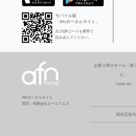
モバイル版
「Afnポータルサイト」
左のQRコードを携帯で
読み込んでください。
お取り寄せモール「買
ビ」
「Love on」
Afnポータルサイト
運営：有限会社エーエフエヌ
総合広告代