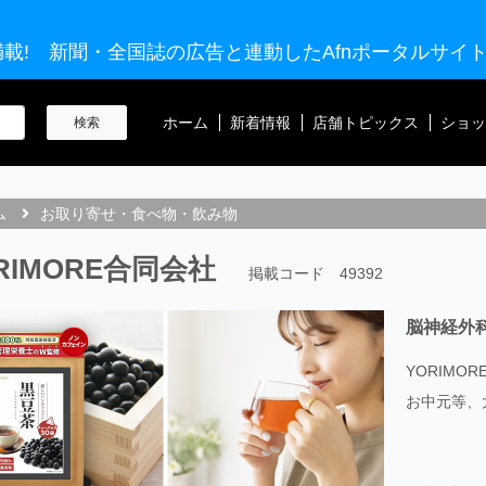
載! 新聞・全国誌の広告と連動したAfnポータルサイ
ホーム
新着情報
店舗トピックス
ショッ
ム
お取り寄せ・食べ物・飲み物
RIMORE合同会社
掲載コード 49392
脳神経外
YORIM
お中元等、