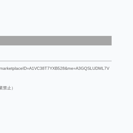
F8&marketplaceID=A1VC38T7YXB528&me=A3GQSLUDML7V
業禁止）