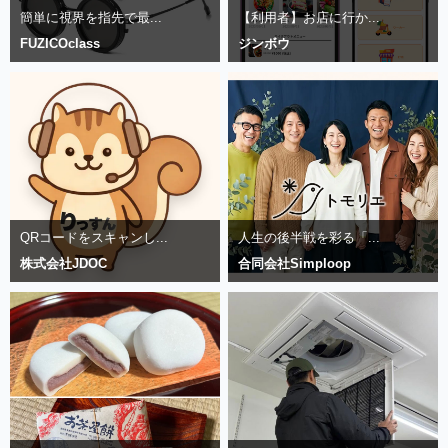
簡単に視界を指先で最...
【利用者】お店に行か...
FUZICOclass
ジンボウ
QRコードをスキャンし...
人生の後半戦を彩る「...
株式会社JDOC
合同会社Simploop