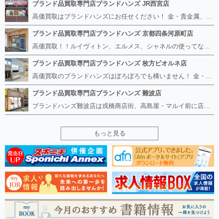
ブランド品買取専門店ブランドハンズ JR西宮店
高価買取はブランドハンズにお任せください！ 金・貴金属、ルイヴィトン、エルメス、シャネル、ロレックスは特に力を入れておりますが、 他店で断られたボロボロになったバッグや財布、壊れたブランド品、時計、千切れた貴金属もお買取り可能です。 経験豊富な鑑定士が宝石やダイヤモンドの鑑定書がないものでもしっかり見させて頂きます。 その他ブランド食器、銀シルバー製品、美容機器、脱毛器、スマホなど幅広く取り扱っております！ 是非お気軽にお越しください。
ブランド品買取専門店ブランドハンズ 京都四条河原町店
高価買取！！ルイヴィトン、エルメス、シャネルの使ってないものなど ブランドハンズならボロボロでも構いません。 他店に断られたものも当店ならお買取り可能です！ ロレックスやフェンディ、グッチも大歓迎です！ ブランド品や貴金属、時計、宝石、ダイヤモンドは特に高価買取ですのでお査定だけでもお待ちしております。
ブランド品買取専門店ブランドハンズ 枚方ビオルネ店
高価買取のブランドハンズはぼろぼろでも構いません！ 金・貴金属、ルイヴィトンやエルメス、シャネルの使ってないものはございませんか？ 他店に断られたものも当店ならお買取り可能です！ ロレックスやフェンディ、グッチも大歓迎！ ブランド品や貴金属、時計、宝石、ダイヤモンドは特に高価買取ですがブランド食器、スマホ、美容機器、銀製品など幅広く取り扱っております。
ブランド品買取専門店ブランドハンズ 難波店
ブランドハンズ難波店は戎橋商店街、高島屋・マルイ前に店舗があります！ ボロボロのルイヴィトン、エルメス、シャネルも高価買取！！ ぼろぼろのものでもブランドハンズなら高くお買取り致します！ ブランド香水や化粧品、動かない時計、ロレックスは特に高価買取です。 貴金属や宝石、ダイヤモンドの鑑定書がないものでもしっかり見させて頂きます。 是非お気軽にお越しください。
もっと見る