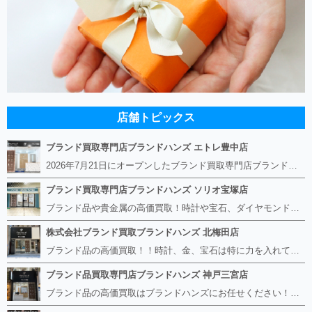
店舗トピックス
ブランド買取専門店ブランドハンズ エトレ豊中店
2026年7月21日にオープンしたブランド買取専門店ブランドハンズ エトレ豊中店です。 阪急豊中駅直結のショッピングモール エトレとよなかの１階に店舗がございます。 金・貴金属、ブランド品、時計、宝石などその他ブランド食器や美容機器、ブランド香水や化粧品などの取り扱いもございます。 熟練の鑑定士が親切・丁寧に接客、査定をさせていただきます。 査定だけでもOK。お気軽にご来店下さいませ！
ブランド買取専門店ブランドハンズ ソリオ宝塚店
ブランド品や貴金属の高価買取！時計や宝石、ダイヤモンドなど家に眠っているものがあったら捨てる前にブランドハンズへお越しください。 査定料は無料、お値段が付くものかお調べいたします！ 宅配買取もありますので使っていない古いルイヴィトンのバッグや財布、壊れているオメガの時計、千切れている金のネックレスや指輪、小型家電も取り扱っておりますのでお気軽にご利用下さい☆ その他ブランド食器、銀シルバー製品、美容機器、脱毛器、スマホなど幅広く取り扱っております！
株式会社ブランド買取ブランドハンズ 北梅田店
ブランド品の高価買取！！時計、金、宝石は特に力を入れています！ ルイヴィトン、シャネル、ロレックス、エルメスはもちろん、グッチ、プラダ、セリーヌ、フェンディなどなど、 その他ブランド食器、銀シルバー製品、美容機器、脱毛器、スマホなど幅広く取り扱っているので まずは無料査定にお越しください！ 手数料は全て無料！全国対応の宅配買取も行っておりますのでお気軽にご連絡下さい！
ブランド品買取専門店ブランドハンズ 神戸三宮店
ブランド品の高価買取はブランドハンズにお任せください！！ 高騰し続けている金・貴金属はもちろん、ルイヴィトン、エルメス、シャネル、ロレックスは特に力を入れております。 その他ブランド食器、銀シルバー製品、美容機器、脱毛器、スマホなど幅広く取り扱っております！ 鑑定士は経験豊富で親切丁寧な対応を心がけております。 鑑定書がないものでもしっかり見させて頂きます。