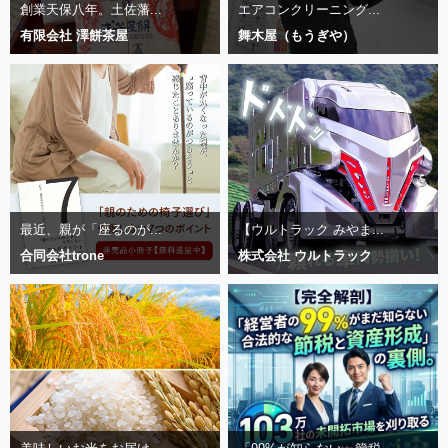
創業天保八年。土佐藩...
エアコンクリーニング...
有限会社 澤餅茶屋
舞木屋（もうぎや）
最近、親が「座るのが...
【ウルトラック みやま...
合同会社trone
株式会社 ウルトラック