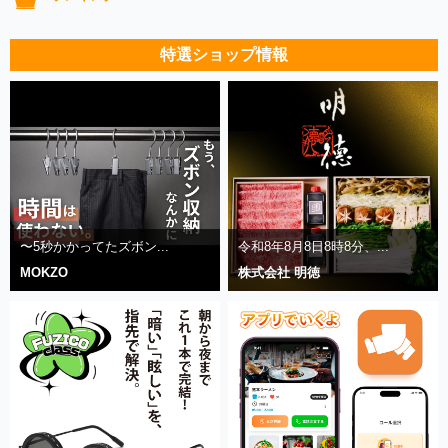
特選ショップ情報
〜5秒かかってたズボン...
令和8年8月8日8時8分、...
MOKZO
株式会社 明徳