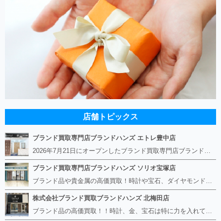
店舗トピックス
ブランド買取専門店ブランドハンズ エトレ豊中店
2026年7月21日にオープンしたブランド買取専門店ブランドハンズ エトレ豊中店です。 阪急豊中駅直結のショッピングモール エトレとよなかの１階に店舗がございます。 金・貴金属、ブランド品、時計、宝石などその他ブランド食器や美容機器、ブランド香水や化粧品などの取り扱いもございます。 熟練の鑑定士が親切・丁寧に接客、査定をさせていただきます。 査定だけでもOK。お気軽にご来店下さいませ！
ブランド買取専門店ブランドハンズ ソリオ宝塚店
ブランド品や貴金属の高価買取！時計や宝石、ダイヤモンドなど家に眠っているものがあったら捨てる前にブランドハンズへお越しください。 査定料は無料、お値段が付くものかお調べいたします！ 宅配買取もありますので使っていない古いルイヴィトンのバッグや財布、壊れているオメガの時計、千切れている金のネックレスや指輪、小型家電も取り扱っておりますのでお気軽にご利用下さい☆ その他ブランド食器、銀シルバー製品、美容機器、脱毛器、スマホなど幅広く取り扱っております！
株式会社ブランド買取ブランドハンズ 北梅田店
ブランド品の高価買取！！時計、金、宝石は特に力を入れています！ ルイヴィトン、シャネル、ロレックス、エルメスはもちろん、グッチ、プラダ、セリーヌ、フェンディなどなど、 その他ブランド食器、銀シルバー製品、美容機器、脱毛器、スマホなど幅広く取り扱っているので まずは無料査定にお越しください！ 手数料は全て無料！全国対応の宅配買取も行っておりますのでお気軽にご連絡下さい！