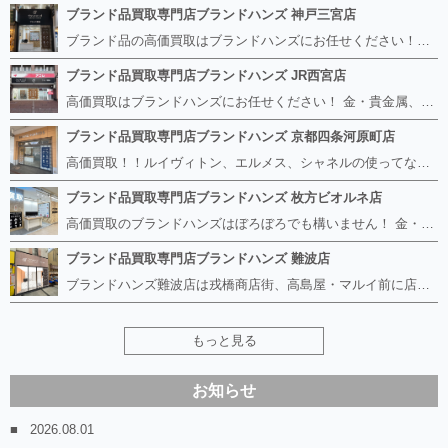
ブランド品買取専門店ブランドハンズ 神戸三宮店
ブランド品の高価買取はブランドハンズにお任せください！！ 高騰し続けている金・貴金属はもちろん、ルイヴィトン、エルメス、シャネル、ロレックスは特に力を入れております。 その他ブランド食器、銀シルバー製品、美容機器、脱毛器、スマホなど幅広く取り扱っております！ 鑑定士は経験豊富で親切丁寧な対応を心がけております。 鑑定書がないものでもしっかり見させて頂きます。
ブランド品買取専門店ブランドハンズ JR西宮店
高価買取はブランドハンズにお任せください！ 金・貴金属、ルイヴィトン、エルメス、シャネル、ロレックスは特に力を入れておりますが、 他店で断られたボロボロになったバッグや財布、壊れたブランド品、時計、千切れた貴金属もお買取り可能です。 経験豊富な鑑定士が宝石やダイヤモンドの鑑定書がないものでもしっかり見させて頂きます。 その他ブランド食器、銀シルバー製品、美容機器、脱毛器、スマホなど幅広く取り扱っております！ 是非お気軽にお越しください。
ブランド品買取専門店ブランドハンズ 京都四条河原町店
高価買取！！ルイヴィトン、エルメス、シャネルの使ってないものなど ブランドハンズならボロボロでも構いません。 他店に断られたものも当店ならお買取り可能です！ ロレックスやフェンディ、グッチも大歓迎です！ ブランド品や貴金属、時計、宝石、ダイヤモンドは特に高価買取ですのでお査定だけでもお待ちしております。
ブランド品買取専門店ブランドハンズ 枚方ビオルネ店
高価買取のブランドハンズはぼろぼろでも構いません！ 金・貴金属、ルイヴィトンやエルメス、シャネルの使ってないものはございませんか？ 他店に断られたものも当店ならお買取り可能です！ ロレックスやフェンディ、グッチも大歓迎！ ブランド品や貴金属、時計、宝石、ダイヤモンドは特に高価買取ですがブランド食器、スマホ、美容機器、銀製品など幅広く取り扱っております。
ブランド品買取専門店ブランドハンズ 難波店
ブランドハンズ難波店は戎橋商店街、高島屋・マルイ前に店舗があります！ ボロボロのルイヴィトン、エルメス、シャネルも高価買取！！ ぼろぼろのものでもブランドハンズなら高くお買取り致します！ ブランド香水や化粧品、動かない時計、ロレックスは特に高価買取です。 貴金属や宝石、ダイヤモンドの鑑定書がないものでもしっかり見させて頂きます。 是非お気軽にお越しください。
もっと見る
お知らせ
2026.08.01