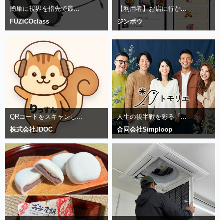
簡単に視界を指先で最...
【利用者】お店に行か...
FUZICOclass
ジンボウ
QRコードをスキャンし...
人生の後半戦を彩る「...
株式会社JDOC
合同会社Simploop