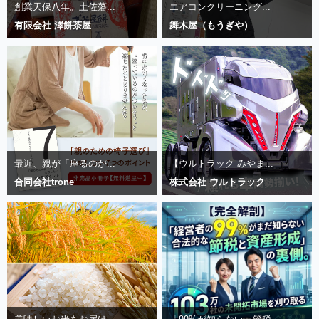
創業天保八年。土佐藩...
エアコンクリーニング...
有限会社 澤餅茶屋
舞木屋（もうぎや）
最近、親が「座るのが...
【ウルトラック みやま...
合同会社trone
株式会社 ウルトラック