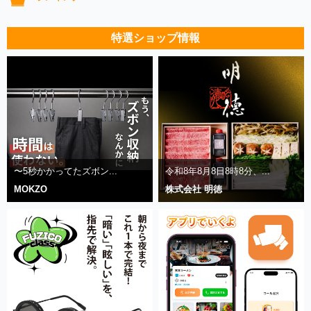
特選ショップ情報
〜5秒かかってたズボン...
令和8年8月8日8時8分、...
MOKZO
株式会社 明徳