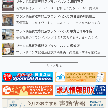
ブランド品買取専門店ブランドハンズ JR西宮店
高価買取はブランドハンズにお任せください！ 金・貴金属、ルイヴィトン、エルメス、シャネル、ロレックスは特に力を入れておりますが、 他店で断られたボロボロになったバッグや財布、壊れたブランド品、時計、千切れた貴金属もお買取り可能です。 経験豊富な鑑定士が宝石やダイヤモンドの鑑定書がないものでもしっかり見させて頂きます。 その他ブランド食器、銀シルバー製品、美容機器、脱毛器、スマホなど幅広く取り扱っております！ 是非お気軽にお越しください。
ブランド品買取専門店ブランドハンズ 京都四条河原町店
高価買取！！ルイヴィトン、エルメス、シャネルの使ってないものなど ブランドハンズならボロボロでも構いません。 他店に断られたものも当店ならお買取り可能です！ ロレックスやフェンディ、グッチも大歓迎です！ ブランド品や貴金属、時計、宝石、ダイヤモンドは特に高価買取ですのでお査定だけでもお待ちしております。
ブランド品買取専門店ブランドハンズ 枚方ビオルネ店
高価買取のブランドハンズはぼろぼろでも構いません！ 金・貴金属、ルイヴィトンやエルメス、シャネルの使ってないものはございませんか？ 他店に断られたものも当店ならお買取り可能です！ ロレックスやフェンディ、グッチも大歓迎！ ブランド品や貴金属、時計、宝石、ダイヤモンドは特に高価買取ですがブランド食器、スマホ、美容機器、銀製品など幅広く取り扱っております。
ブランド品買取専門店ブランドハンズ 難波店
ブランドハンズ難波店は戎橋商店街、高島屋・マルイ前に店舗があります！ ボロボロのルイヴィトン、エルメス、シャネルも高価買取！！ ぼろぼろのものでもブランドハンズなら高くお買取り致します！ ブランド香水や化粧品、動かない時計、ロレックスは特に高価買取です。 貴金属や宝石、ダイヤモンドの鑑定書がないものでもしっかり見させて頂きます。 是非お気軽にお越しください。
もっと見る