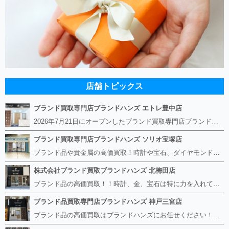
店舗トピックス
ブランド買取専門店ブランドハンズ エトレ豊中店
2026年7月21日にオープンしたブランド買取専門店ブランドハンズ エトレ豊中店です。 阪急豊中駅直結のショッピングモール エトレとよなかの１階に店舗がございます。 金・貴金属、ブランド品、時計、宝石などその他ブランド食器や美容機器、ブランド香水や化粧品などの取り扱いもございます。 熟練の鑑定士が親切・丁寧に接客、査定をさせていただきます。 査定だけでもOK。お気軽にご来店下さいませ！
ブランド買取専門店ブランドハンズ ソリオ宝塚店
ブランド品や貴金属の高価買取！時計や宝石、ダイヤモンドなど家に眠っているものがあったら捨てる前にブランドハンズへお越しください。 査定料は無料、お値段が付くものかお調べいたします！ 宅配買取もありますので使っていない古いルイヴィトンのバッグや財布、壊れているオメガの時計、千切れている金のネックレスや指輪、小型家電も取り扱っておりますのでお気軽にご利用下さい☆ その他ブランド食器、銀シルバー製品、美容機器、脱毛器、スマホなど幅広く取り扱っております！
株式会社ブランド買取ブランドハンズ 北梅田店
ブランド品の高価買取！！時計、金、宝石は特に力を入れています！ ルイヴィトン、シャネル、ロレックス、エルメスはもちろん、グッチ、プラダ、セリーヌ、フェンディなどなど、 その他ブランド食器、銀シルバー製品、美容機器、脱毛器、スマホなど幅広く取り扱っているので まずは無料査定にお越しください！ 手数料は全て無料！全国対応の宅配買取も行っておりますのでお気軽にご連絡下さい！
ブランド品買取専門店ブランドハンズ 神戸三宮店
ブランド品の高価買取はブランドハンズにお任せください！！ 高騰し続けている金・貴金属はもちろん、ルイヴィトン、エルメス、シャネル、ロレックスは特に力を入れております。 その他ブランド食器、銀シルバー製品、美容機器、脱毛器、スマホなど幅広く取り扱っております！ 鑑定士は経験豊富で親切丁寧な対応を心がけております。 鑑定書がないものでもしっかり見させて頂きます。