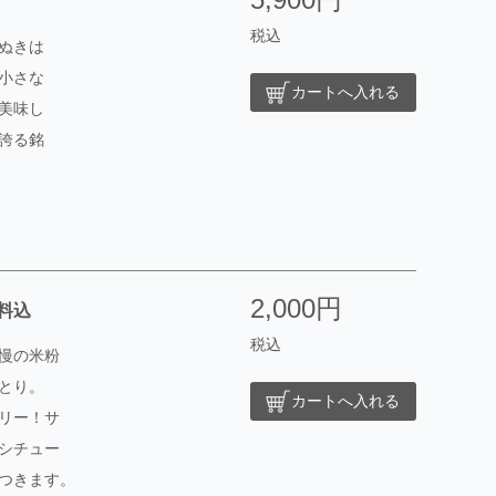
税込
ぬきは
小さな
カートへ入れる
美味し
誇る銘
2,000円
料込
税込
慢の米粉
とり。
カートへ入れる
リー！サ
シチュー
つきます。