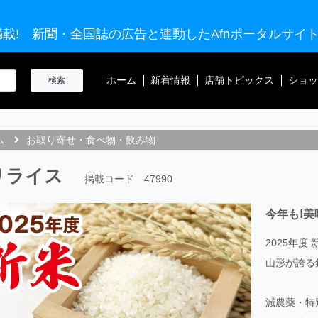
載! 新聞・全国誌の広告と連動したAfnポータルサイ
ホーム
新着情報
店舗トピックス
ショッ
ム
お取り寄せ・食べ物・飲み物
リライス
掲載コード 47990
今年も!美
2025年度 
山形が誇る
減農薬・特