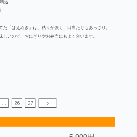
送料込
円
てた「はえぬき」は、粘りが強く、口当たりもあっさり。
味しいので、おにぎりやお弁当にもよく合います。
...
26
27
›
5,900円