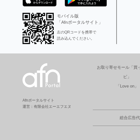
モバイル版
「Afnポータルサイト」
左のQRコードを携帯で
読み込んでください。
お取り寄せモール「買
ビ」
「Love on」
Afnポータルサイト
運営：有限会社エーエフエヌ
総合広告代