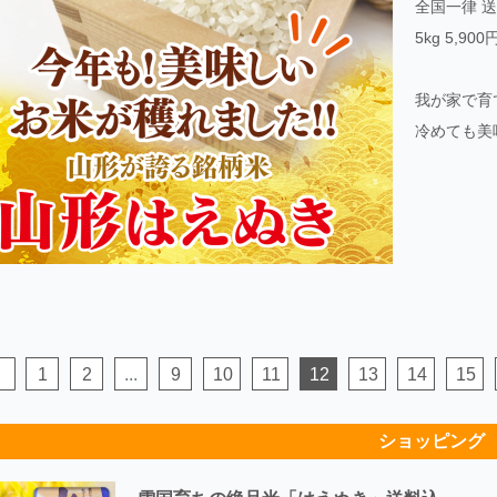
全国一律 
5kg 5,900
我が家で育
冷めても美
1
2
...
9
10
11
12
13
14
15
ショッピング