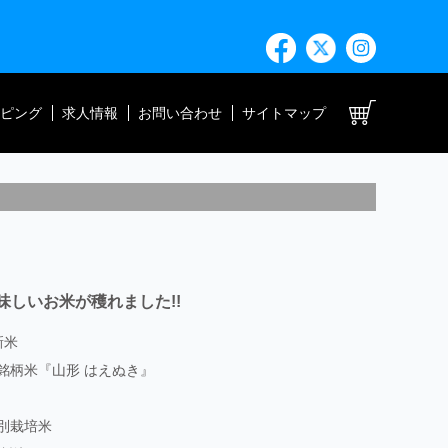
ト
ピング
求人情報
お問い合わせ
サイトマップ
味しいお米が穫れました!!
新米
銘柄米『山形 はえぬき』
別栽培米