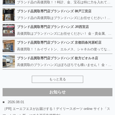
ブランド品の高価買取！！時計、金、宝石は特に力を入れています！ ルイヴィトン、シャネル、ロレックス、エルメスはもちろん、グッチ、プラダ、セリーヌ、フェンディなどなど、 その他ブランド食器、銀シルバー製品、美容機器、脱毛器、スマホなど幅広く取り扱っているので まずは無料査定にお越しください！ 手数料は全て無料！全国対応の宅配買取も行っておりますのでお気軽にご連絡下さい！
ブランド品買取専門店ブランドハンズ 神戸三宮店
ブランド品の高価買取はブランドハンズにお任せください！！ 高騰し続けている金・貴金属はもちろん、ルイヴィトン、エルメス、シャネル、ロレックスは特に力を入れております。 その他ブランド食器、銀シルバー製品、美容機器、脱毛器、スマホなど幅広く取り扱っております！ 鑑定士は経験豊富で親切丁寧な対応を心がけております。 鑑定書がないものでもしっかり見させて頂きます。
ブランド品買取専門店ブランドハンズ JR西宮店
高価買取はブランドハンズにお任せください！ 金・貴金属、ルイヴィトン、エルメス、シャネル、ロレックスは特に力を入れておりますが、 他店で断られたボロボロになったバッグや財布、壊れたブランド品、時計、千切れた貴金属もお買取り可能です。 経験豊富な鑑定士が宝石やダイヤモンドの鑑定書がないものでもしっかり見させて頂きます。 その他ブランド食器、銀シルバー製品、美容機器、脱毛器、スマホなど幅広く取り扱っております！ 是非お気軽にお越しください。
ブランド品買取専門店ブランドハンズ 京都四条河原町店
高価買取！！ルイヴィトン、エルメス、シャネルの使ってないものなど ブランドハンズならボロボロでも構いません。 他店に断られたものも当店ならお買取り可能です！ ロレックスやフェンディ、グッチも大歓迎です！ ブランド品や貴金属、時計、宝石、ダイヤモンドは特に高価買取ですのでお査定だけでもお待ちしております。
ブランド品買取専門店ブランドハンズ 枚方ビオルネ店
高価買取のブランドハンズはぼろぼろでも構いません！ 金・貴金属、ルイヴィトンやエルメス、シャネルの使ってないものはございませんか？ 他店に断られたものも当店ならお買取り可能です！ ロレックスやフェンディ、グッチも大歓迎！ ブランド品や貴金属、時計、宝石、ダイヤモンドは特に高価買取ですがブランド食器、スマホ、美容機器、銀製品など幅広く取り扱っております。
もっと見る
お知らせ
2026.08.01
［PR] エーエフエヌがお届けする！デイリースポーツ online サイト「ス