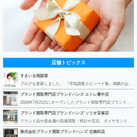
店舗トピックス
すまいる相談室
ブログを更新しました。 『浮気調査エピソード集』掲載のお知らせ https://smile-soudan.net/index.php?QBlog-20260808-1
ブランド買取専門店ブランドハンズ エトレ豊中店
2026年7月21日にオープンしたブランド買取専門店ブランドハンズ エトレ豊中店です。 阪急豊中駅直結のショッピングモール エトレとよなかの１階に店舗がございます。 金・貴金属、ブランド品、時計、宝石などその他ブランド食器や美容機器、ブランド香水や化粧品などの取り扱いもございます。 熟練の鑑定士が親切・丁寧に接客、査定をさせていただきます。 査定だけでもOK。お気軽にご来店下さいませ！
ブランド買取専門店ブランドハンズ ソリオ宝塚店
ブランド品や貴金属の高価買取！時計や宝石、ダイヤモンドなど家に眠っているものがあったら捨てる前にブランドハンズへお越しください。 査定料は無料、お値段が付くものかお調べいたします！ 宅配買取もありますので使っていない古いルイヴィトンのバッグや財布、壊れているオメガの時計、千切れている金のネックレスや指輪、小型家電も取り扱っておりますのでお気軽にご利用下さい☆ その他ブランド食器、銀シルバー製品、美容機器、脱毛器、スマホなど幅広く取り扱っております！
株式会社ブランド買取ブランドハンズ 北梅田店