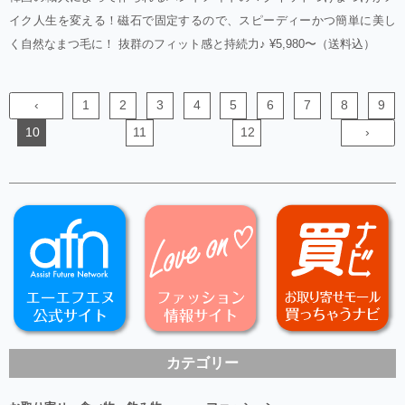
イク人生を変える！磁石で固定するので、スピーディーかつ簡単に美し
く自然なまつ毛に！ 抜群のフィット感と持続力♪ ¥5,980〜（送料込）
‹
1
2
3
4
5
6
7
8
9
10
11
12
›
カテゴリー