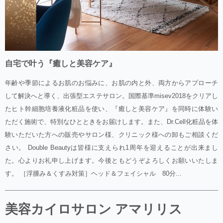
自宅で叶う『癒しと美容ケア』
年齢や季節によるお肌のお悩みに、お肌の内と外、両方からアプローチ
して解決へと導く、出張型エステサロン。国際基準misev2018をクリアし
たヒト幹細胞培養液化粧品を使い、『癒しと美容ケア』を同時に体験い
ただく施術で、特別なひとときをお届けします。また、Dr.Cell化粧品を体
験いただいた方への販売やサロン様、クリニック様への卸もご相談くだ
さい。 Double Beautyは皆様に支えられ1周年を迎えることが出来まし
た。心よりお礼申し上げます。今後ともどうぞよろしくお願いいたしま
す。 ［浮腫み＆くすみ対策］ヘッド＆フェイシャル 80分...
美容カイロサロン アマリリス