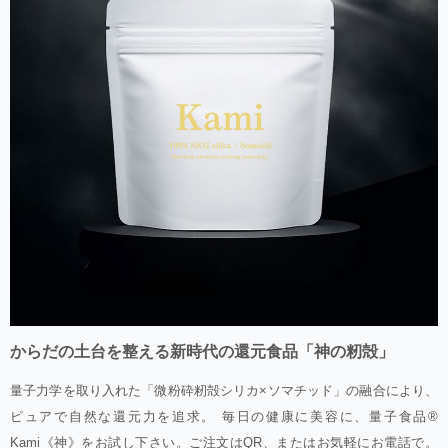
からだの土台を整える新時代の還元食品「神の籾殻」
量子力学を取り入れた「微粉砕籾殻シリカ×ソマチッド」の融合により、
ピュアで自然な還元力を追求。 毎日の健康に美容に、量子食品®
Kami《神》をお試し下さい。ご注文はQR、またはお気軽にお電話で。