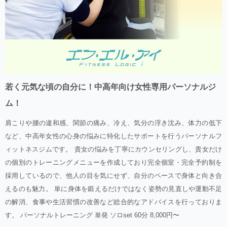
若く元気な頃の自分に！中高年向け女性専用パーソナルジ
ム！
肩こりや腰の違和感、関節の痛み、冷え、気分の浮き沈み、体力の低下
など、中高年女性の心身の悩みに特化したサポートを行うパーソナルフ
ィットネスジムです。 貴女の悩みを丁寧にカウンセリングし、貴女だけ
の個別のトレーニングメニューを作成しており完全個室・完全予約制を
採用しているので、他人の目を気にせず、自分のペースで身体と向き合
えるのも魅力。 単に身体を鍛えるだけではなく姿勢の見直しや運動不足
の解消、食事や生活習慣の改善など総合的なアドバイスを行っておりま
す。 パーソナルトレーニング 単発 ソロset 60分 8,000円〜