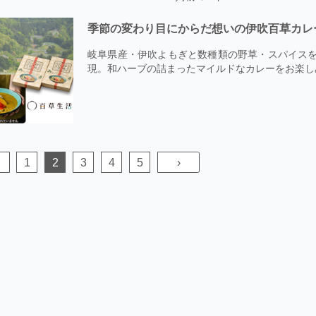
季節の変わり目にからだ想いの伊吹百草カレ
岐阜県産・伊吹よもぎと数種類の野草・スパイスを
現。和ハーブの詰まったマイルドなカレーをお楽し
1
2
3
4
5
›