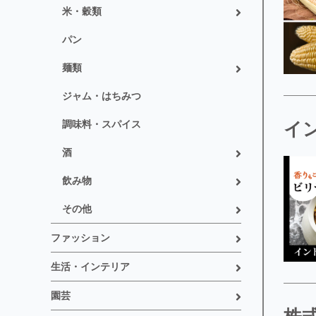
米・穀類
パン
麺類
ジャム・はちみつ
調味料・スパイス
イ
酒
飲み物
その他
ファッション
生活・インテリア
園芸