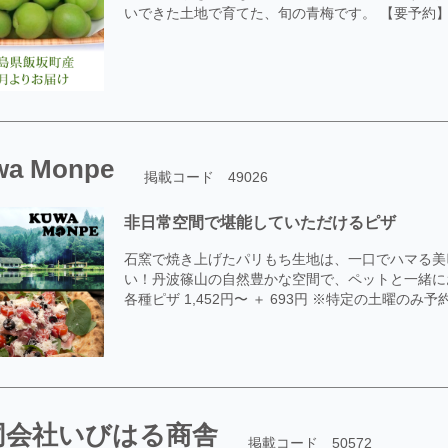
いできた土地で育てた、旬の青梅です。 【要予約】約2k
wa Monpe
掲載コード 49026
非日常空間で堪能していただけるピザ
石窯で焼き上げたパリもち生地は、一口でハマる美味
い！丹波篠山の自然豊かな空間で、ペットと一緒にお
各種ピザ 1,452円〜 ＋ 693円 ※特定の土曜のみ
同会社いびはる商舎
掲載コード 50572