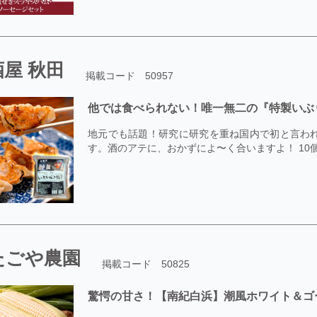
屋 秋田
掲載コード 50957
他では食べられない！唯一無二の『特製いぶ
地元でも話題！研究に研究を重ね国内で初と言わ
す。酒のアテに、おかずによ〜く合いますよ！ 10個入
たごや農園
掲載コード 50825
驚愕の甘さ！【南紀白浜】潮風ホワイト＆ゴ