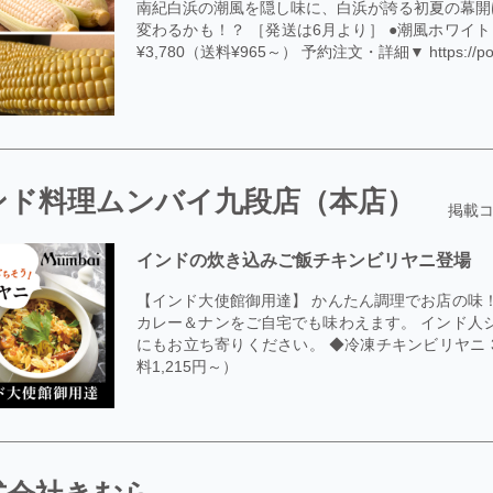
南紀白浜の潮風を隠し味に、白浜が誇る初夏の幕開
変わるかも！？ ［発送は6月より］ ●潮風ホワイト 10～
¥3,780（送料¥965～） 予約注文・詳細▼ https://poke-
ンド料理ムンバイ九段店（本店）
掲載コ
インドの炊き込みご飯チキンビリヤニ登場
【インド大使館御用達】 かんたん調理でお店の味
カレー＆ナンをご自宅でも味わえます。 インド人
にもお立ち寄りください。 ◆冷凍チキンビリヤニ 3食
料1,215円～）