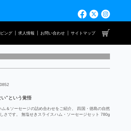
ト
ピング
求人情報
お問い合わせ
サイトマップ
852
い”という覚悟
なハム＆ソーセージの詰め合わせをご紹介。 四国・徳島の自然
さです。 無塩せきスライスハム・ソーセージセット 780g