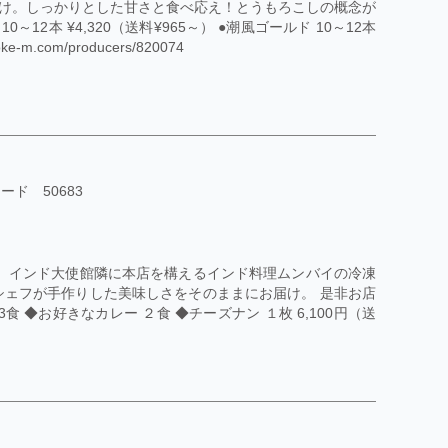
け。しっかりとした甘さと食べ応え！とうもろこしの概念が
12本 ¥4,320（送料¥965～） ●潮風ゴールド 10～12本
m.com/producers/820074
ード 50683
！ インド大使館隣に本店を構えるインド料理ムンバイの冷凍
シェフが手作りした美味しさをそのままにお届け。 是非お店
 ◆お好きなカレー ２食 ◆チーズナン １枚 6,100円（送