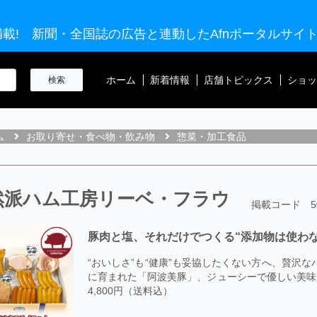
載! 新聞・全国誌の広告と連動したAfnポータルサイ
ホーム
新着情報
店舗トピックス
ショッ
ム
お取り寄せ・食べ物・飲み物
惣菜・加工食品
然派ハム工房リーベ・フラウ
掲載コード 50
豚肉と塩、それだけでつくる“添加物は使わな
“おいしさ”も“健康”も妥協したくない方へ、贅沢
に育まれた「阿波美豚」、ジューシーで優しい美味し
4,800円（送料込）