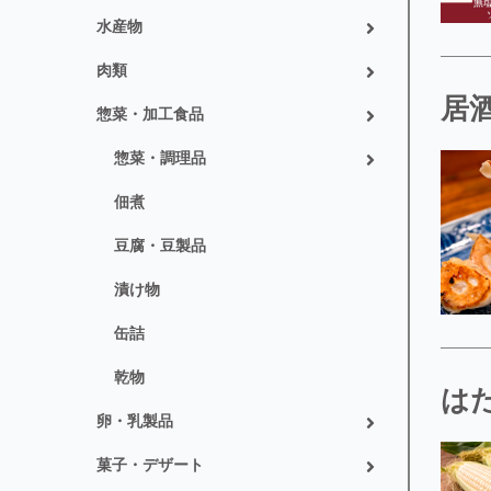
水産物
肉類
居酒
惣菜・加工食品
惣菜・調理品
佃煮
豆腐・豆製品
漬け物
缶詰
乾物
は
卵・乳製品
菓子・デザート