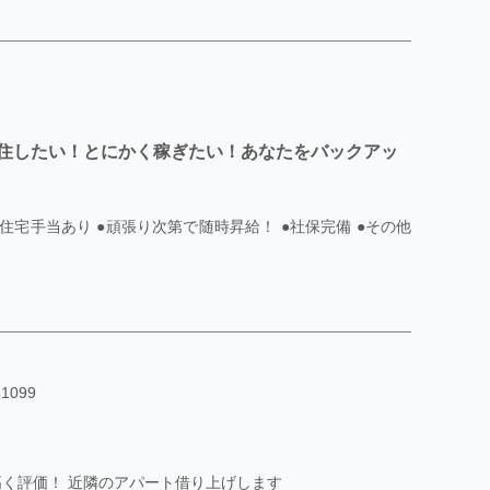
住したい！とにかく稼ぎたい！あなたをバックアッ
●住宅手当あり ●頑張り次第で随時昇給！ ●社保完備 ●その他
099
高く評価！ 近隣のアパート借り上げします