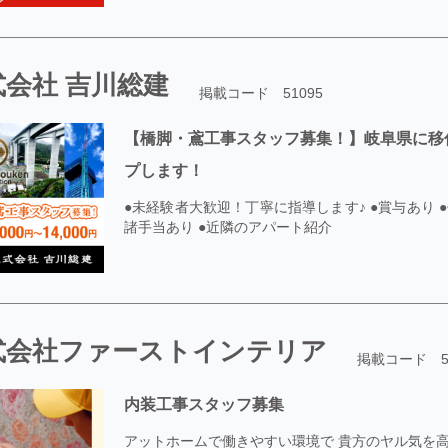
式会社 吉川総建
掲載コード 51095
【橋脚・鳶工事スタッフ募集！】岐阜県に移
プします！
●未経験者大歓迎！丁寧に指導します♪ ●賞与あり 
諸手当あり ●近隣のアパート紹介
式会社ファーストインテリア
掲載コード 51
内装工事スタッフ募集
アットホームで働きやすい環境で 貴方のヤル気を