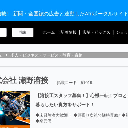
載! 新聞・全国誌の広告と連動したAfnポータルサイ
ホーム
新着情報
店舗トピックス
ショッ
ム
求人・ビジネス・サービス・教育・資格
式会社 瀬野溶接
掲載コード 51019
【溶接工スタッフ募集！】心機一転！プロと
暮らしたい貴方をサポート！
◆未経験者大歓迎！ ◆頑張り次第で随時昇給♪ ◆
◆寮完備