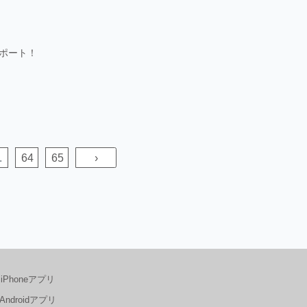
ポート！
.
64
65
›
iPhoneアプリ
Androidアプリ