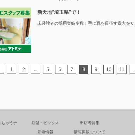
新天地“埼玉県”で！
未経験者の採用実績多数！手に職を目指す貴方をサ
1
2
...
5
6
7
8
9
10
11
..
っちゃうナ
店舗トピックス
出店者募集
新着情報
情報掲載について