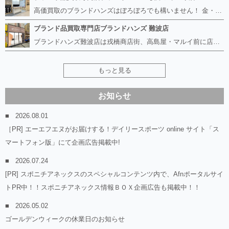
高価買取のブランドハンズはぼろぼろでも構いません！ 金・貴金属、ルイヴィトンやエルメス、シャネルの使ってないものはございませんか？ 他店に断られたものも当店ならお買取り可能です！ ロレックスやフェンディ、グッチも大歓迎！ ブランド品や貴金属、時計、宝石、ダイヤモンドは特に高価買取ですがブランド食器、スマホ、美容機器、銀製品など幅広く取り扱っております。
ブランド品買取専門店ブランドハンズ 難波店
ブランドハンズ難波店は戎橋商店街、高島屋・マルイ前に店舗があります！ ボロボロのルイヴィトン、エルメス、シャネルも高価買取！！ ぼろぼろのものでもブランドハンズなら高くお買取り致します！ ブランド香水や化粧品、動かない時計、ロレックスは特に高価買取です。 貴金属や宝石、ダイヤモンドの鑑定書がないものでもしっかり見させて頂きます。 是非お気軽にお越しください。
もっと見る
お知らせ
2026.08.01
［PR] エーエフエヌがお届けする！デイリースポーツ online サイト「ス
マートフォン版」にて企画広告掲載中!
2026.07.24
[PR] スポニチアネックスのスペシャルコンテンツ内で、Afnポータルサイ
トPR中！！スポニチアネックス情報ＢＯＸ企画広告も掲載中！！
2026.05.02
ゴールデンウィークの休業日のお知らせ