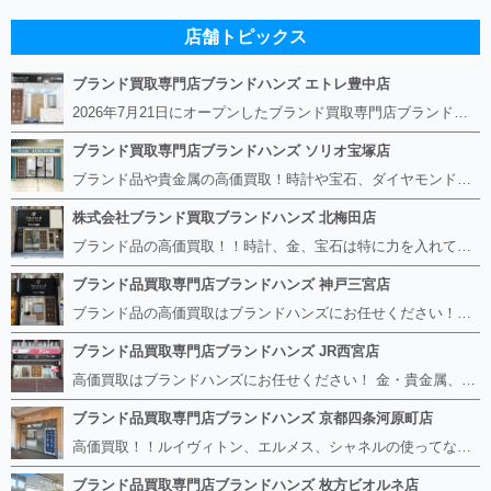
店舗トピックス
ブランド買取専門店ブランドハンズ エトレ豊中店
2026年7月21日にオープンしたブランド買取専門店ブランドハンズ エトレ豊中店です。 阪急豊中駅直結のショッピングモール エトレとよなかの１階に店舗がございます。 金・貴金属、ブランド品、時計、宝石などその他ブランド食器や美容機器、ブランド香水や化粧品などの取り扱いもございます。 熟練の鑑定士が親切・丁寧に接客、査定をさせていただきます。 査定だけでもOK。お気軽にご来店下さいませ！
ブランド買取専門店ブランドハンズ ソリオ宝塚店
ブランド品や貴金属の高価買取！時計や宝石、ダイヤモンドなど家に眠っているものがあったら捨てる前にブランドハンズへお越しください。 査定料は無料、お値段が付くものかお調べいたします！ 宅配買取もありますので使っていない古いルイヴィトンのバッグや財布、壊れているオメガの時計、千切れている金のネックレスや指輪、小型家電も取り扱っておりますのでお気軽にご利用下さい☆ その他ブランド食器、銀シルバー製品、美容機器、脱毛器、スマホなど幅広く取り扱っております！
株式会社ブランド買取ブランドハンズ 北梅田店
ブランド品の高価買取！！時計、金、宝石は特に力を入れています！ ルイヴィトン、シャネル、ロレックス、エルメスはもちろん、グッチ、プラダ、セリーヌ、フェンディなどなど、 その他ブランド食器、銀シルバー製品、美容機器、脱毛器、スマホなど幅広く取り扱っているので まずは無料査定にお越しください！ 手数料は全て無料！全国対応の宅配買取も行っておりますのでお気軽にご連絡下さい！
ブランド品買取専門店ブランドハンズ 神戸三宮店
ブランド品の高価買取はブランドハンズにお任せください！！ 高騰し続けている金・貴金属はもちろん、ルイヴィトン、エルメス、シャネル、ロレックスは特に力を入れております。 その他ブランド食器、銀シルバー製品、美容機器、脱毛器、スマホなど幅広く取り扱っております！ 鑑定士は経験豊富で親切丁寧な対応を心がけております。 鑑定書がないものでもしっかり見させて頂きます。
ブランド品買取専門店ブランドハンズ JR西宮店
高価買取はブランドハンズにお任せください！ 金・貴金属、ルイヴィトン、エルメス、シャネル、ロレックスは特に力を入れておりますが、 他店で断られたボロボロになったバッグや財布、壊れたブランド品、時計、千切れた貴金属もお買取り可能です。 経験豊富な鑑定士が宝石やダイヤモンドの鑑定書がないものでもしっかり見させて頂きます。 その他ブランド食器、銀シルバー製品、美容機器、脱毛器、スマホなど幅広く取り扱っております！ 是非お気軽にお越しください。
ブランド品買取専門店ブランドハンズ 京都四条河原町店
高価買取！！ルイヴィトン、エルメス、シャネルの使ってないものなど ブランドハンズならボロボロでも構いません。 他店に断られたものも当店ならお買取り可能です！ ロレックスやフェンディ、グッチも大歓迎です！ ブランド品や貴金属、時計、宝石、ダイヤモンドは特に高価買取ですのでお査定だけでもお待ちしております。
ブランド品買取専門店ブランドハンズ 枚方ビオルネ店