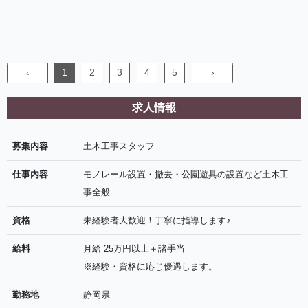
‹
1
2
3
4
5
›
求人情報
募集内容
土木工事スタッフ
仕事内容
モノレール設置・撤去・公園遊具の設置など土木工
事全般
資格
未経験者大歓迎！丁寧に指導します♪
給料
月給 25万円以上＋諸手当
※経験・資格に応じ優遇します。
勤務地
静岡県