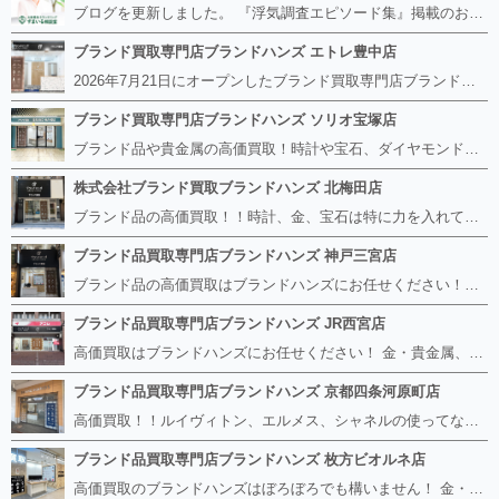
ブログを更新しました。 『浮気調査エピソード集』掲載のお知らせ https://smile-soudan.net/index.php?QBlog-20260808-1
ブランド買取専門店ブランドハンズ エトレ豊中店
2026年7月21日にオープンしたブランド買取専門店ブランドハンズ エトレ豊中店です。 阪急豊中駅直結のショッピングモール エトレとよなかの１階に店舗がございます。 金・貴金属、ブランド品、時計、宝石などその他ブランド食器や美容機器、ブランド香水や化粧品などの取り扱いもございます。 熟練の鑑定士が親切・丁寧に接客、査定をさせていただきます。 査定だけでもOK。お気軽にご来店下さいませ！
ブランド買取専門店ブランドハンズ ソリオ宝塚店
ブランド品や貴金属の高価買取！時計や宝石、ダイヤモンドなど家に眠っているものがあったら捨てる前にブランドハンズへお越しください。 査定料は無料、お値段が付くものかお調べいたします！ 宅配買取もありますので使っていない古いルイヴィトンのバッグや財布、壊れているオメガの時計、千切れている金のネックレスや指輪、小型家電も取り扱っておりますのでお気軽にご利用下さい☆ その他ブランド食器、銀シルバー製品、美容機器、脱毛器、スマホなど幅広く取り扱っております！
株式会社ブランド買取ブランドハンズ 北梅田店
ブランド品の高価買取！！時計、金、宝石は特に力を入れています！ ルイヴィトン、シャネル、ロレックス、エルメスはもちろん、グッチ、プラダ、セリーヌ、フェンディなどなど、 その他ブランド食器、銀シルバー製品、美容機器、脱毛器、スマホなど幅広く取り扱っているので まずは無料査定にお越しください！ 手数料は全て無料！全国対応の宅配買取も行っておりますのでお気軽にご連絡下さい！
ブランド品買取専門店ブランドハンズ 神戸三宮店
ブランド品の高価買取はブランドハンズにお任せください！！ 高騰し続けている金・貴金属はもちろん、ルイヴィトン、エルメス、シャネル、ロレックスは特に力を入れております。 その他ブランド食器、銀シルバー製品、美容機器、脱毛器、スマホなど幅広く取り扱っております！ 鑑定士は経験豊富で親切丁寧な対応を心がけております。 鑑定書がないものでもしっかり見させて頂きます。
ブランド品買取専門店ブランドハンズ JR西宮店
高価買取はブランドハンズにお任せください！ 金・貴金属、ルイヴィトン、エルメス、シャネル、ロレックスは特に力を入れておりますが、 他店で断られたボロボロになったバッグや財布、壊れたブランド品、時計、千切れた貴金属もお買取り可能です。 経験豊富な鑑定士が宝石やダイヤモンドの鑑定書がないものでもしっかり見させて頂きます。 その他ブランド食器、銀シルバー製品、美容機器、脱毛器、スマホなど幅広く取り扱っております！ 是非お気軽にお越しください。
ブランド品買取専門店ブランドハンズ 京都四条河原町店
高価買取！！ルイヴィトン、エルメス、シャネルの使ってないものなど ブランドハンズならボロボロでも構いません。 他店に断られたものも当店ならお買取り可能です！ ロレックスやフェンディ、グッチも大歓迎です！ ブランド品や貴金属、時計、宝石、ダイヤモンドは特に高価買取ですのでお査定だけでもお待ちしております。
ブランド品買取専門店ブランドハンズ 枚方ビオルネ店
高価買取のブランドハンズはぼろぼろでも構いません！ 金・貴金属、ルイヴィトンやエルメス、シャネルの使ってないものはございませんか？ 他店に断られたものも当店ならお買取り可能です！ ロレックスやフェンディ、グッチも大歓迎！ ブランド品や貴金属、時計、宝石、ダイヤモンドは特に高価買取ですがブランド食器、スマホ、美容機器、銀製品など幅広く取り扱っております。