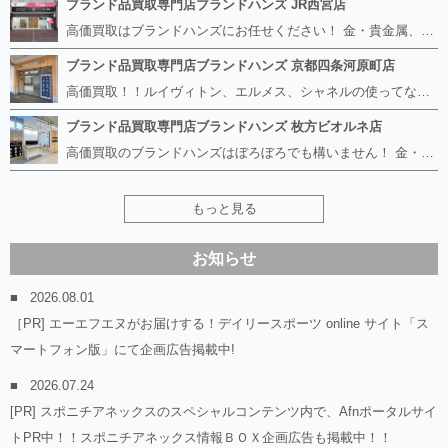
ブランド品買取専門店ブランドハンズ JR西宮店
高価買取はブランドハンズにお任せください！ 金・貴金属、ルイヴィトン、エルメス、シャネル、ロレックスは特に力を入れておりますが、 他店で断られたボロボロになったバッグや財布、壊れたブランド品、時計、千切れた貴金属もお買取り可能です。 経験豊富な鑑定士が宝石やダイヤモンドの鑑定書がないものでもしっかり見させて頂きます。 その他ブランド食器、銀シルバー製品、美容機器、脱毛器、スマホなど幅広く取り扱っております！ 是非お気軽にお越しください。
ブランド品買取専門店ブランドハンズ 京都四条河原町店
高価買取！！ルイヴィトン、エルメス、シャネルの使ってないものなど ブランドハンズならボロボロでも構いません。 他店に断られたものも当店ならお買取り可能です！ ロレックスやフェンディ、グッチも大歓迎です！ ブランド品や貴金属、時計、宝石、ダイヤモンドは特に高価買取ですのでお査定だけでもお待ちしております。
ブランド品買取専門店ブランドハンズ 枚方ビオルネ店
高価買取のブランドハンズはぼろぼろでも構いません！ 金・貴金属、ルイヴィトンやエルメス、シャネルの使ってないものはございませんか？ 他店に断られたものも当店ならお買取り可能です！ ロレックスやフェンディ、グッチも大歓迎！ ブランド品や貴金属、時計、宝石、ダイヤモンドは特に高価買取ですがブランド食器、スマホ、美容機器、銀製品など幅広く取り扱っております。
もっと見る
お知らせ
2026.08.01
［PR] エーエフエヌがお届けする！デイリースポーツ online サイト「ス
マートフォン版」にて企画広告掲載中!
2026.07.24
[PR] スポニチアネックスのスペシャルコンテンツ内で、Afnポータルサイ
トPR中！！スポニチアネックス情報ＢＯＸ企画広告も掲載中！！