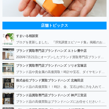
店舗トピックス
すまいる相談室
ブログを更新しました。 『浮気調査エピソード集』掲載のお知らせ https://smile-soudan.net/index.php?QBlog-20260808-1
ブランド買取専門店ブランドハンズ エトレ豊中店
2026年7月21日にオープンしたブランド買取専門店ブランドハンズ エトレ豊中店です。 阪急豊中駅直結のショッピングモール エトレとよなかの１階に店舗がございます。 金・貴金属、ブランド品、時計、宝石などその他ブランド食器や美容機器、ブランド香水や化粧品などの取り扱いもございます。 熟練の鑑定士が親切・丁寧に接客、査定をさせていただきます。 査定だけでもOK。お気軽にご来店下さいませ！
ブランド買取専門店ブランドハンズ ソリオ宝塚店
ブランド品や貴金属の高価買取！時計や宝石、ダイヤモンドなど家に眠っているものがあったら捨てる前にブランドハンズへお越しください。 査定料は無料、お値段が付くものかお調べいたします！ 宅配買取もありますので使っていない古いルイヴィトンのバッグや財布、壊れているオメガの時計、千切れている金のネックレスや指輪、小型家電も取り扱っておりますのでお気軽にご利用下さい☆ その他ブランド食器、銀シルバー製品、美容機器、脱毛器、スマホなど幅広く取り扱っております！
株式会社ブランド買取ブランドハンズ 北梅田店
ブランド品の高価買取！！時計、金、宝石は特に力を入れています！ ルイヴィトン、シャネル、ロレックス、エルメスはもちろん、グッチ、プラダ、セリーヌ、フェンディなどなど、 その他ブランド食器、銀シルバー製品、美容機器、脱毛器、スマホなど幅広く取り扱っているので まずは無料査定にお越しください！ 手数料は全て無料！全国対応の宅配買取も行っておりますのでお気軽にご連絡下さい！
ブランド品買取専門店ブランドハンズ 神戸三宮店
ブランド品の高価買取はブランドハンズにお任せください！！ 高騰し続けている金・貴金属はもちろん、ルイヴィトン、エルメス、シャネル、ロレックスは特に力を入れております。 その他ブランド食器、銀シルバー製品、美容機器、脱毛器、スマホなど幅広く取り扱っております！ 鑑定士は経験豊富で親切丁寧な対応を心がけております。 鑑定書がないものでもしっかり見させて頂きます。