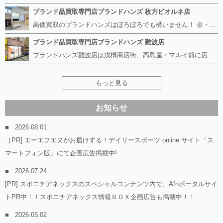
ブランド品買取専門店ブランドハンズ 枚方ビオルネ店
高価買取のブランドハンズはぼろぼろでも構いません！ 金・貴金属、ルイヴィトンやエルメス、シャネルの使ってないものはございませんか？ 他店に断られたものも当店ならお買取り可能です！ ロレックスやフェンディ、グッチも大歓迎！ ブランド品や貴金属、時計、宝石、ダイヤモンドは特に高価買取ですがブランド食器、スマホ、美容機器、銀製品など幅広く取り扱っております。
ブランド品買取専門店ブランドハンズ 難波店
ブランドハンズ難波店は戎橋商店街、高島屋・マルイ前に店舗があります！ ボロボロのルイヴィトン、エルメス、シャネルも高価買取！！ ぼろぼろのものでもブランドハンズなら高くお買取り致します！ ブランド香水や化粧品、動かない時計、ロレックスは特に高価買取です。 貴金属や宝石、ダイヤモンドの鑑定書がないものでもしっかり見させて頂きます。 是非お気軽にお越しください。
もっと見る
お知らせ
2026.08.01
［PR] エーエフエヌがお届けする！デイリースポーツ online サイト「ス
マートフォン版」にて企画広告掲載中!
2026.07.24
[PR] スポニチアネックスのスペシャルコンテンツ内で、Afnポータルサイ
トPR中！！スポニチアネックス情報ＢＯＸ企画広告も掲載中！！
2026.05.02