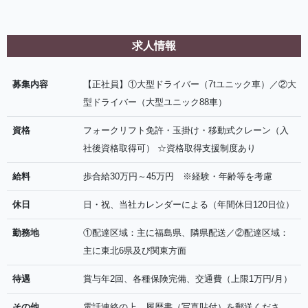
求人情報
募集内容
【正社員】①大型ドライバー（7tユニック車）／②大
型ドライバー（大型ユニック88車）
資格
フォークリフト免許・玉掛け・移動式クレーン（入
社後資格取得可） ☆資格取得支援制度あり
給料
歩合給30万円～45万円 ※経験・年齢等を考慮
休日
日・祝、当社カレンダーによる（年間休日120日位）
勤務地
①配達区域：主に福島県、隣県配送／②配達区域：
主に東北6県及び関東方面
待遇
賞与年2回、各種保険完備、交通費（上限1万円/月）
その他
電話連絡の上、履歴書（写真貼付）を郵送くださ