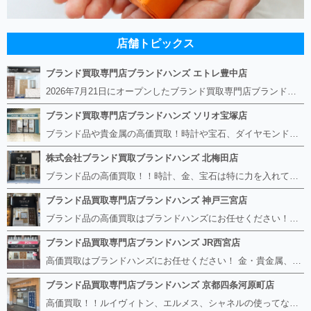
店舗トピックス
ブランド買取専門店ブランドハンズ エトレ豊中店
2026年7月21日にオープンしたブランド買取専門店ブランドハンズ エトレ豊中店です。 阪急豊中駅直結のショッピングモール エトレとよなかの１階に店舗がございます。 金・貴金属、ブランド品、時計、宝石などその他ブランド食器や美容機器、ブランド香水や化粧品などの取り扱いもございます。 熟練の鑑定士が親切・丁寧に接客、査定をさせていただきます。 査定だけでもOK。お気軽にご来店下さいませ！
ブランド買取専門店ブランドハンズ ソリオ宝塚店
ブランド品や貴金属の高価買取！時計や宝石、ダイヤモンドなど家に眠っているものがあったら捨てる前にブランドハンズへお越しください。 査定料は無料、お値段が付くものかお調べいたします！ 宅配買取もありますので使っていない古いルイヴィトンのバッグや財布、壊れているオメガの時計、千切れている金のネックレスや指輪、小型家電も取り扱っておりますのでお気軽にご利用下さい☆ その他ブランド食器、銀シルバー製品、美容機器、脱毛器、スマホなど幅広く取り扱っております！
株式会社ブランド買取ブランドハンズ 北梅田店
ブランド品の高価買取！！時計、金、宝石は特に力を入れています！ ルイヴィトン、シャネル、ロレックス、エルメスはもちろん、グッチ、プラダ、セリーヌ、フェンディなどなど、 その他ブランド食器、銀シルバー製品、美容機器、脱毛器、スマホなど幅広く取り扱っているので まずは無料査定にお越しください！ 手数料は全て無料！全国対応の宅配買取も行っておりますのでお気軽にご連絡下さい！
ブランド品買取専門店ブランドハンズ 神戸三宮店
ブランド品の高価買取はブランドハンズにお任せください！！ 高騰し続けている金・貴金属はもちろん、ルイヴィトン、エルメス、シャネル、ロレックスは特に力を入れております。 その他ブランド食器、銀シルバー製品、美容機器、脱毛器、スマホなど幅広く取り扱っております！ 鑑定士は経験豊富で親切丁寧な対応を心がけております。 鑑定書がないものでもしっかり見させて頂きます。
ブランド品買取専門店ブランドハンズ JR西宮店
高価買取はブランドハンズにお任せください！ 金・貴金属、ルイヴィトン、エルメス、シャネル、ロレックスは特に力を入れておりますが、 他店で断られたボロボロになったバッグや財布、壊れたブランド品、時計、千切れた貴金属もお買取り可能です。 経験豊富な鑑定士が宝石やダイヤモンドの鑑定書がないものでもしっかり見させて頂きます。 その他ブランド食器、銀シルバー製品、美容機器、脱毛器、スマホなど幅広く取り扱っております！ 是非お気軽にお越しください。
ブランド品買取専門店ブランドハンズ 京都四条河原町店
高価買取！！ルイヴィトン、エルメス、シャネルの使ってないものなど ブランドハンズならボロボロでも構いません。 他店に断られたものも当店ならお買取り可能です！ ロレックスやフェンディ、グッチも大歓迎です！ ブランド品や貴金属、時計、宝石、ダイヤモンドは特に高価買取ですのでお査定だけでもお待ちしております。