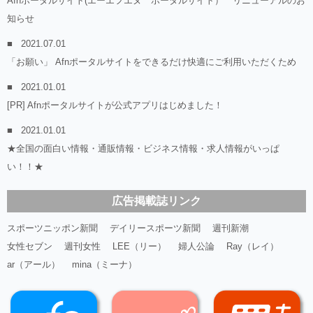
Afnポータルサイト(エーエフエヌ ポータルサイト） リニューアルのお
知らせ
2021.07.01
「お願い」 Afnポータルサイトをできるだけ快適にご利用いただくため
2021.01.01
[PR] Afnポータルサイトが公式アプリはじめました！
2021.01.01
★全国の面白い情報・通販情報・ビジネス情報・求人情報がいっぱ
い！！★
広告掲載誌リンク
スポーツニッポン新聞
デイリースポーツ新聞
週刊新潮
女性セブン
週刊女性
LEE（リー）
婦人公論
Ray（レイ）
ar（アール）
mina（ミーナ）