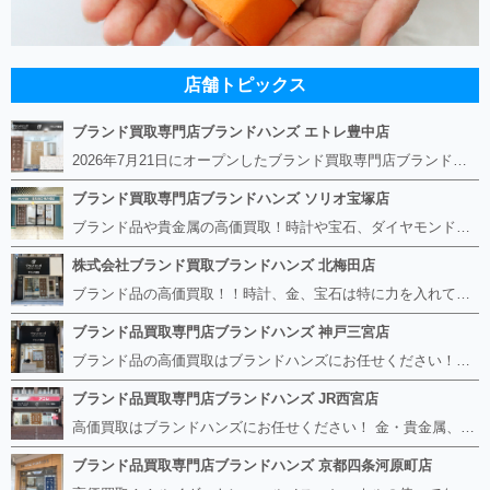
店舗トピックス
ブランド買取専門店ブランドハンズ エトレ豊中店
2026年7月21日にオープンしたブランド買取専門店ブランドハンズ エトレ豊中店です。 阪急豊中駅直結のショッピングモール エトレとよなかの１階に店舗がございます。 金・貴金属、ブランド品、時計、宝石などその他ブランド食器や美容機器、ブランド香水や化粧品などの取り扱いもございます。 熟練の鑑定士が親切・丁寧に接客、査定をさせていただきます。 査定だけでもOK。お気軽にご来店下さいませ！
ブランド買取専門店ブランドハンズ ソリオ宝塚店
ブランド品や貴金属の高価買取！時計や宝石、ダイヤモンドなど家に眠っているものがあったら捨てる前にブランドハンズへお越しください。 査定料は無料、お値段が付くものかお調べいたします！ 宅配買取もありますので使っていない古いルイヴィトンのバッグや財布、壊れているオメガの時計、千切れている金のネックレスや指輪、小型家電も取り扱っておりますのでお気軽にご利用下さい☆ その他ブランド食器、銀シルバー製品、美容機器、脱毛器、スマホなど幅広く取り扱っております！
株式会社ブランド買取ブランドハンズ 北梅田店
ブランド品の高価買取！！時計、金、宝石は特に力を入れています！ ルイヴィトン、シャネル、ロレックス、エルメスはもちろん、グッチ、プラダ、セリーヌ、フェンディなどなど、 その他ブランド食器、銀シルバー製品、美容機器、脱毛器、スマホなど幅広く取り扱っているので まずは無料査定にお越しください！ 手数料は全て無料！全国対応の宅配買取も行っておりますのでお気軽にご連絡下さい！
ブランド品買取専門店ブランドハンズ 神戸三宮店
ブランド品の高価買取はブランドハンズにお任せください！！ 高騰し続けている金・貴金属はもちろん、ルイヴィトン、エルメス、シャネル、ロレックスは特に力を入れております。 その他ブランド食器、銀シルバー製品、美容機器、脱毛器、スマホなど幅広く取り扱っております！ 鑑定士は経験豊富で親切丁寧な対応を心がけております。 鑑定書がないものでもしっかり見させて頂きます。
ブランド品買取専門店ブランドハンズ JR西宮店
高価買取はブランドハンズにお任せください！ 金・貴金属、ルイヴィトン、エルメス、シャネル、ロレックスは特に力を入れておりますが、 他店で断られたボロボロになったバッグや財布、壊れたブランド品、時計、千切れた貴金属もお買取り可能です。 経験豊富な鑑定士が宝石やダイヤモンドの鑑定書がないものでもしっかり見させて頂きます。 その他ブランド食器、銀シルバー製品、美容機器、脱毛器、スマホなど幅広く取り扱っております！ 是非お気軽にお越しください。
ブランド品買取専門店ブランドハンズ 京都四条河原町店