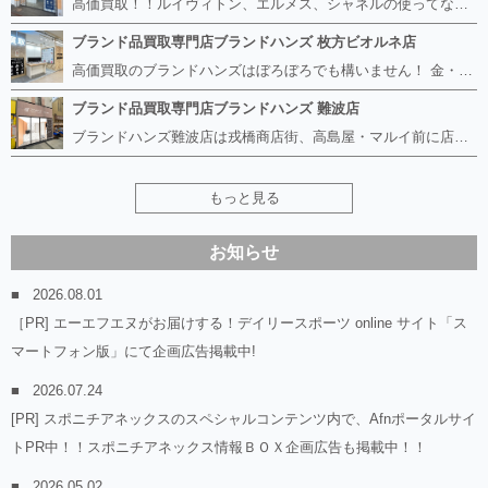
高価買取！！ルイヴィトン、エルメス、シャネルの使ってないものなど ブランドハンズならボロボロでも構いません。 他店に断られたものも当店ならお買取り可能です！ ロレックスやフェンディ、グッチも大歓迎です！ ブランド品や貴金属、時計、宝石、ダイヤモンドは特に高価買取ですのでお査定だけでもお待ちしております。
ブランド品買取専門店ブランドハンズ 枚方ビオルネ店
高価買取のブランドハンズはぼろぼろでも構いません！ 金・貴金属、ルイヴィトンやエルメス、シャネルの使ってないものはございませんか？ 他店に断られたものも当店ならお買取り可能です！ ロレックスやフェンディ、グッチも大歓迎！ ブランド品や貴金属、時計、宝石、ダイヤモンドは特に高価買取ですがブランド食器、スマホ、美容機器、銀製品など幅広く取り扱っております。
ブランド品買取専門店ブランドハンズ 難波店
ブランドハンズ難波店は戎橋商店街、高島屋・マルイ前に店舗があります！ ボロボロのルイヴィトン、エルメス、シャネルも高価買取！！ ぼろぼろのものでもブランドハンズなら高くお買取り致します！ ブランド香水や化粧品、動かない時計、ロレックスは特に高価買取です。 貴金属や宝石、ダイヤモンドの鑑定書がないものでもしっかり見させて頂きます。 是非お気軽にお越しください。
もっと見る
お知らせ
2026.08.01
［PR] エーエフエヌがお届けする！デイリースポーツ online サイト「ス
マートフォン版」にて企画広告掲載中!
2026.07.24
[PR] スポニチアネックスのスペシャルコンテンツ内で、Afnポータルサイ
トPR中！！スポニチアネックス情報ＢＯＸ企画広告も掲載中！！
2026.05.02