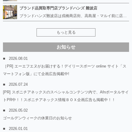
ブランド品買取専門店ブランドハンズ 難波店
ブランドハンズ難波店は戎橋商店街、高島屋・マルイ前に店舗があります！ ボロボロのルイヴィトン、エルメス、シャネルも高価買取！！ ぼろぼろのものでもブランドハンズなら高くお買取り致します！ ブランド香水や化粧品、動かない時計、ロレックスは特に高価買取です。 貴金属や宝石、ダイヤモンドの鑑定書がないものでもしっかり見させて頂きます。 是非お気軽にお越しください。
もっと見る
お知らせ
2026.08.01
［PR] エーエフエヌがお届けする！デイリースポーツ online サイト「ス
マートフォン版」にて企画広告掲載中!
2026.07.24
[PR] スポニチアネックスのスペシャルコンテンツ内で、Afnポータルサイ
トPR中！！スポニチアネックス情報ＢＯＸ企画広告も掲載中！！
2026.05.02
ゴールデンウィークの休業日のお知らせ
2026.01.01