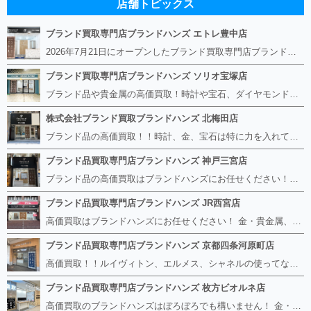
店舗トピックス
ブランド買取専門店ブランドハンズ エトレ豊中店
2026年7月21日にオープンしたブランド買取専門店ブランドハンズ エトレ豊中店です。 阪急豊中駅直結のショッピングモール エトレとよなかの１階に店舗がございます。 金・貴金属、ブランド品、時計、宝石などその他ブランド食器や美容機器、ブランド香水や化粧品などの取り扱いもございます。 熟練の鑑定士が親切・丁寧に接客、査定をさせていただきます。 査定だけでもOK。お気軽にご来店下さいませ！
ブランド買取専門店ブランドハンズ ソリオ宝塚店
ブランド品や貴金属の高価買取！時計や宝石、ダイヤモンドなど家に眠っているものがあったら捨てる前にブランドハンズへお越しください。 査定料は無料、お値段が付くものかお調べいたします！ 宅配買取もありますので使っていない古いルイヴィトンのバッグや財布、壊れているオメガの時計、千切れている金のネックレスや指輪、小型家電も取り扱っておりますのでお気軽にご利用下さい☆ その他ブランド食器、銀シルバー製品、美容機器、脱毛器、スマホなど幅広く取り扱っております！
株式会社ブランド買取ブランドハンズ 北梅田店
ブランド品の高価買取！！時計、金、宝石は特に力を入れています！ ルイヴィトン、シャネル、ロレックス、エルメスはもちろん、グッチ、プラダ、セリーヌ、フェンディなどなど、 その他ブランド食器、銀シルバー製品、美容機器、脱毛器、スマホなど幅広く取り扱っているので まずは無料査定にお越しください！ 手数料は全て無料！全国対応の宅配買取も行っておりますのでお気軽にご連絡下さい！
ブランド品買取専門店ブランドハンズ 神戸三宮店
ブランド品の高価買取はブランドハンズにお任せください！！ 高騰し続けている金・貴金属はもちろん、ルイヴィトン、エルメス、シャネル、ロレックスは特に力を入れております。 その他ブランド食器、銀シルバー製品、美容機器、脱毛器、スマホなど幅広く取り扱っております！ 鑑定士は経験豊富で親切丁寧な対応を心がけております。 鑑定書がないものでもしっかり見させて頂きます。
ブランド品買取専門店ブランドハンズ JR西宮店
高価買取はブランドハンズにお任せください！ 金・貴金属、ルイヴィトン、エルメス、シャネル、ロレックスは特に力を入れておりますが、 他店で断られたボロボロになったバッグや財布、壊れたブランド品、時計、千切れた貴金属もお買取り可能です。 経験豊富な鑑定士が宝石やダイヤモンドの鑑定書がないものでもしっかり見させて頂きます。 その他ブランド食器、銀シルバー製品、美容機器、脱毛器、スマホなど幅広く取り扱っております！ 是非お気軽にお越しください。
ブランド品買取専門店ブランドハンズ 京都四条河原町店
高価買取！！ルイヴィトン、エルメス、シャネルの使ってないものなど ブランドハンズならボロボロでも構いません。 他店に断られたものも当店ならお買取り可能です！ ロレックスやフェンディ、グッチも大歓迎です！ ブランド品や貴金属、時計、宝石、ダイヤモンドは特に高価買取ですのでお査定だけでもお待ちしております。
ブランド品買取専門店ブランドハンズ 枚方ビオルネ店
高価買取のブランドハンズはぼろぼろでも構いません！ 金・貴金属、ルイヴィトンやエルメス、シャネルの使ってないものはございませんか？ 他店に断られたものも当店ならお買取り可能です！ ロレックスやフェンディ、グッチも大歓迎！ ブランド品や貴金属、時計、宝石、ダイヤモンドは特に高価買取ですがブランド食器、スマホ、美容機器、銀製品など幅広く取り扱っております。