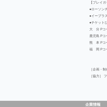
【プレイガ
●ローソンチ
●イープラ
●チケット
大 分 Pコ
鹿児島 Pコー
熊 本 Pコ
福 岡 Pコー
［企画・制
［協力］ 
企業情報