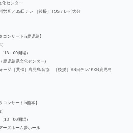
総合文化センター
州労音／BS日テレ ［後援］TOSテレビ大分
タコンサートin鹿児島】
木）
演（13：00開場）
（鹿児島県文化センター)
ォージ［共催］鹿児島音協 ［後援］BS日テレ/ KKB鹿児島
タコンサートin熊本】
金）
演（13：00開場）
アーズホーム夢ホール