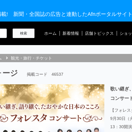
載! 新聞・全国誌の広告と連動したAfnポータルサイ
ホーム
新着情報
店舗トピックス
ショッ
ム
観光・旅行・チケット
ォージ
掲載コード 46537
歌い継ぎ
コンサート
【フォレス
9月30日（
13：30開