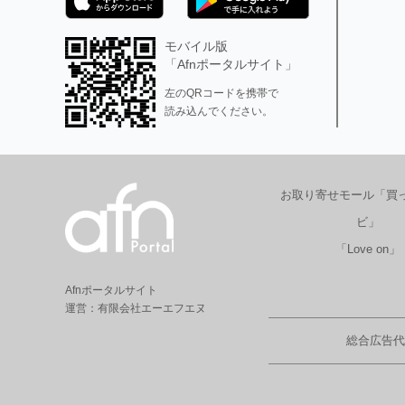
モバイル版
「Afnポータルサイト」
左のQRコードを携帯で
読み込んでください。
お取り寄せモール「買
ビ」
「Love on」
Afnポータルサイト
運営：有限会社エーエフエヌ
総合広告代