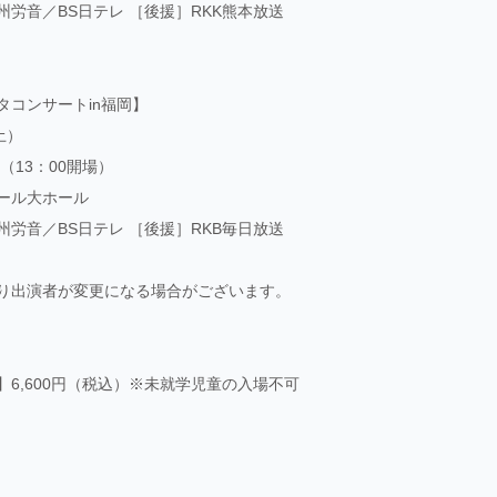
州労音／BS日テレ ［後援］RKK熊本放送
タコンサートin福岡】
土）
演（13：00開場）
ール大ホール
州労音／BS日テレ ［後援］RKB毎日放送
り出演者が変更になる場合がございます。
】6,600円（税込）※未就学児童の入場不可