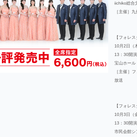
iichiko
［主催］九
【フォレス
10月2日（
13：30開
宝山ホール
［主催］フ
放送
【フォレス
10月3日（
13：30開
市民会館シ