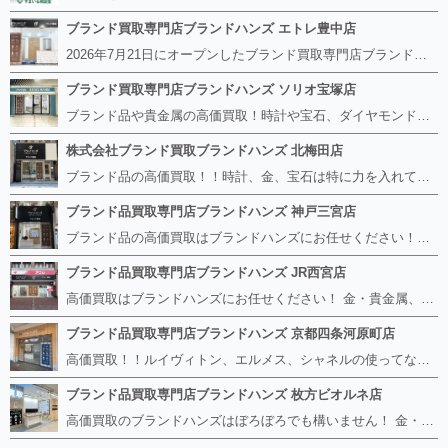
ブランド買取専門店ブランドハンズ エトレ豊中店
2026年7月21日にオープンしたブランド買取専門店ブランドハンズ エトレ豊中店です。 阪急豊中駅直結のショッピングモール エトレとよなかの１階に店舗がございます。 金・貴金属、ブランド品、時計、宝石などその他ブランド食器や美容機器、ブランド香水や化粧品などの取り扱いもございます。 熟練の鑑定士が親切・丁寧に接客、査定をさせていただきます。 査定だけでもOK。お気軽にご来店下さいませ！
ブランド買取専門店ブランドハンズ ソリオ宝塚店
ブランド品や貴金属の高価買取！時計や宝石、ダイヤモンドなど家に眠っているものがあったら捨てる前にブランドハンズへお越しください。 査定料は無料、お値段が付くものかお調べいたします！ 宅配買取もありますので使っていない古いルイヴィトンのバッグや財布、壊れているオメガの時計、千切れている金のネックレスや指輪、小型家電も取り扱っておりますのでお気軽にご利用下さい☆ その他ブランド食器、銀シルバー製品、美容機器、脱毛器、スマホなど幅広く取り扱っております！
株式会社ブランド買取ブランドハンズ 北梅田店
ブランド品の高価買取！！時計、金、宝石は特に力を入れています！ ルイヴィトン、シャネル、ロレックス、エルメスはもちろん、グッチ、プラダ、セリーヌ、フェンディなどなど、 その他ブランド食器、銀シルバー製品、美容機器、脱毛器、スマホなど幅広く取り扱っているので まずは無料査定にお越しください！ 手数料は全て無料！全国対応の宅配買取も行っておりますのでお気軽にご連絡下さい！
ブランド品買取専門店ブランドハンズ 神戸三宮店
ブランド品の高価買取はブランドハンズにお任せください！！ 高騰し続けている金・貴金属はもちろん、ルイヴィトン、エルメス、シャネル、ロレックスは特に力を入れております。 その他ブランド食器、銀シルバー製品、美容機器、脱毛器、スマホなど幅広く取り扱っております！ 鑑定士は経験豊富で親切丁寧な対応を心がけております。 鑑定書がないものでもしっかり見させて頂きます。
ブランド品買取専門店ブランドハンズ JR西宮店
高価買取はブランドハンズにお任せください！ 金・貴金属、ルイヴィトン、エルメス、シャネル、ロレックスは特に力を入れておりますが、 他店で断られたボロボロになったバッグや財布、壊れたブランド品、時計、千切れた貴金属もお買取り可能です。 経験豊富な鑑定士が宝石やダイヤモンドの鑑定書がないものでもしっかり見させて頂きます。 その他ブランド食器、銀シルバー製品、美容機器、脱毛器、スマホなど幅広く取り扱っております！ 是非お気軽にお越しください。
ブランド品買取専門店ブランドハンズ 京都四条河原町店
高価買取！！ルイヴィトン、エルメス、シャネルの使ってないものなど ブランドハンズならボロボロでも構いません。 他店に断られたものも当店ならお買取り可能です！ ロレックスやフェンディ、グッチも大歓迎です！ ブランド品や貴金属、時計、宝石、ダイヤモンドは特に高価買取ですのでお査定だけでもお待ちしております。
ブランド品買取専門店ブランドハンズ 枚方ビオルネ店
高価買取のブランドハンズはぼろぼろでも構いません！ 金・貴金属、ルイヴィトンやエルメス、シャネルの使ってないものはございませんか？ 他店に断られたものも当店ならお買取り可能です！ ロレックスやフェンディ、グッチも大歓迎！ ブランド品や貴金属、時計、宝石、ダイヤモンドは特に高価買取ですがブランド食器、スマホ、美容機器、銀製品など幅広く取り扱っております。